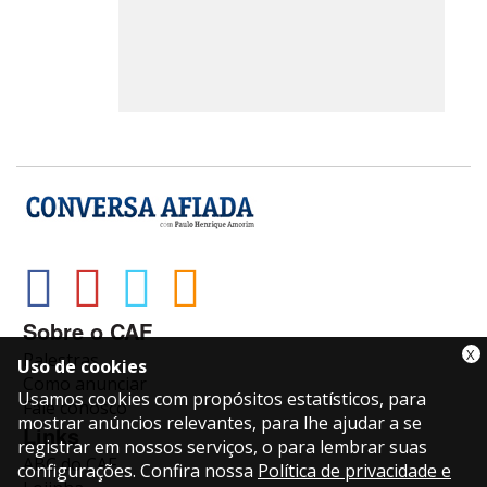
Sobre o CAF
X
Palestras
Uso de cookies
Como anunciar
Usamos cookies com propósitos estatísticos, para
Fale conosco
mostrar anúncios relevantes, para lhe ajudar a se
Links
registrar em nossos serviços, o para lembrar suas
ABC do CAF
configurações. Confira nossa
Política de privacidade e