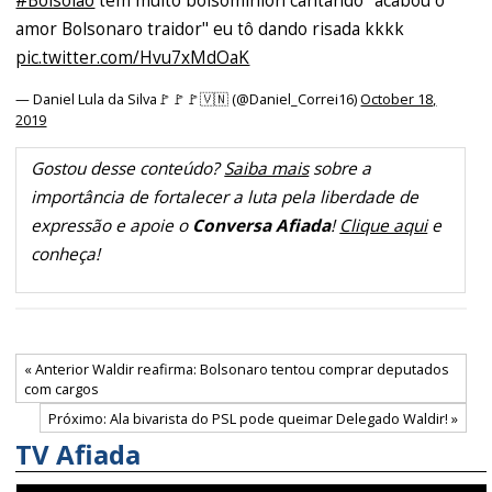
#Bolsolão
tem muito bolsominion cantando "acabou o
amor Bolsonaro traidor" eu tô dando risada kkkk
pic.twitter.com/Hvu7xMdOaK
— Daniel Lula da Silva🚩🚩🚩🇻🇳 (@Daniel_Correi16)
October 18,
2019
Gostou desse conteúdo?
Saiba mais
sobre a
importância de fortalecer a luta pela liberdade de
expressão e apoie o
Conversa Afiada
!
Clique aqui
e
conheça!
« Anterior Waldir reafirma: Bolsonaro tentou comprar deputados
com cargos
Próximo: Ala bivarista do PSL pode queimar Delegado Waldir! »
TV Afiada