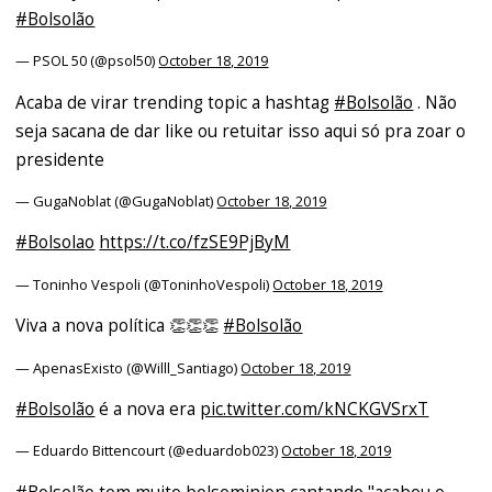
#Bolsolão
— PSOL 50 (@psol50)
October 18, 2019
Acaba de virar trending topic a hashtag
#Bolsolão
. Não
seja sacana de dar like ou retuitar isso aqui só pra zoar o
presidente
— GugaNoblat (@GugaNoblat)
October 18, 2019
#Bolsolao
https://t.co/fzSE9PjByM
— Toninho Vespoli (@ToninhoVespoli)
October 18, 2019
Viva a nova política 👏👏👏
#Bolsolão
— ApenasExisto (@Willl_Santiago)
October 18, 2019
#Bolsolão
é a nova era
pic.twitter.com/kNCKGVSrxT
— Eduardo Bittencourt (@eduardob023)
October 18, 2019