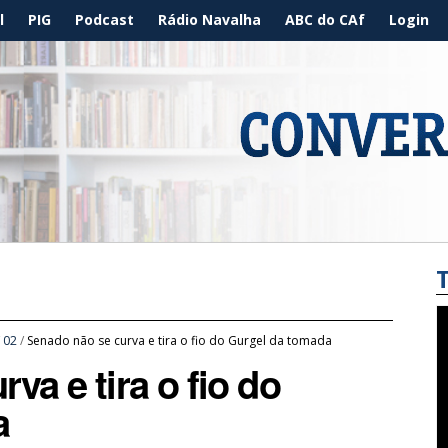
l
PIG
Podcast
Rádio Navalha
ABC do CAf
Login
/
02
/
Senado não se curva e tira o fio do Gurgel da tomada
va e tira o fio do
a