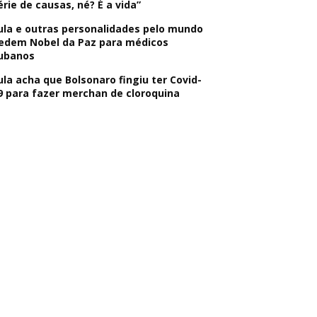
érie de causas, né? É a vida”
ula e outras personalidades pelo mundo
edem Nobel da Paz para médicos
ubanos
ula acha que Bolsonaro fingiu ter Covid-
9 para fazer merchan de cloroquina