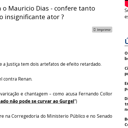
 o Mauricio Dias - confere tanto
S
o insignificante ator ?
e
Imprimir
O
b
e a Justiça tem dois artefatos de efeito retardado.
C
p
l contra Renan.
E
p
varicação e chantagem – como acusa Fernando Collor
D
nado não pode se curvar ao Gurgel
”)
t
n
rre na Corregedoria do Ministerio Público e no Senado
B
C