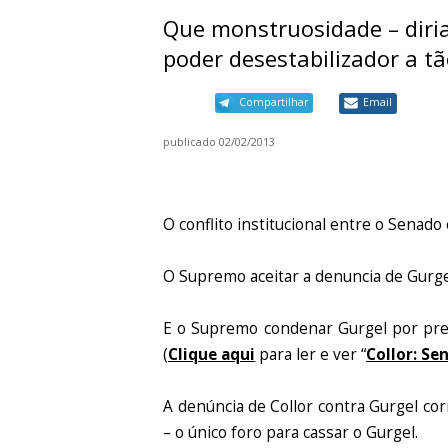
Que monstruosidade – diria
poder desestabilizador a tã
Compartilhar
Email
publicado
02/02/2013
O conflito institucional entre o Senado 
O Supremo aceitar a denuncia de Gurge
E o Supremo condenar Gurgel por pre
(
Clique aqui
para ler e ver “
Collor: Se
A denúncia de Collor contra Gurgel co
– o único foro para cassar o Gurgel.