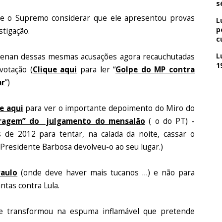
s
e o Supremo considerar que ele apresentou provas
L
p
stigação.
c
L
Renan dessas mesmas acusações agora recauchutadas
1
votação (
Clique aqui
para ler “
Golpe do MP contra
ar
”)
e aqui
para ver o importante depoimento do Miro do
ragem” do julgamento do mensalão
( o do PT) -
de 2012 para tentar, na calada da noite, cassar o
residente Barbosa devolveu-o ao seu lugar.)
aulo
(onde deve haver mais tucanos …) e não para
ntas contra Lula.
e transformou na espuma inflamável que pretende