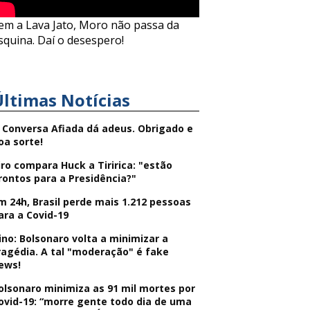
em a Lava Jato, Moro não passa da
squina. Daí o desespero!
Últimas Notícias
 Conversa Afiada dá adeus. Obrigado e
oa sorte!
iro compara Huck a Tiririca: "estão
rontos para a Presidência?"
m 24h, Brasil perde mais 1.212 pessoas
ara a Covid-19
ino: Bolsonaro volta a minimizar a
ragédia. A tal "moderação" é fake
ews!
olsonaro minimiza as 91 mil mortes por
ovid-19: “morre gente todo dia de uma