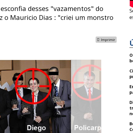
desconfia desses "vazamentos" do
S
z o Mauricio Dias : "criei um monstro
e
Imprimir
O
b
C
p
E
p
D
t
n
B
C