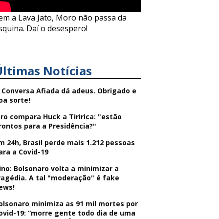
em a Lava Jato, Moro não passa da
squina. Daí o desespero!
Últimas Notícias
 Conversa Afiada dá adeus. Obrigado e
oa sorte!
iro compara Huck a Tiririca: "estão
rontos para a Presidência?"
m 24h, Brasil perde mais 1.212 pessoas
ara a Covid-19
ino: Bolsonaro volta a minimizar a
ragédia. A tal "moderação" é fake
ews!
olsonaro minimiza as 91 mil mortes por
ovid-19: “morre gente todo dia de uma