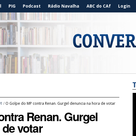
l
PIG
Podcast
Rádio Navalha
ABC do CAf
Login
01
/
O Golpe do MP contra Renan. Gurgel denuncia na hora de votar
ontra Renan. Gurgel
 de votar