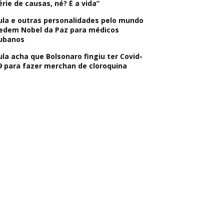
érie de causas, né? É a vida”
ula e outras personalidades pelo mundo
edem Nobel da Paz para médicos
ubanos
ula acha que Bolsonaro fingiu ter Covid-
9 para fazer merchan de cloroquina