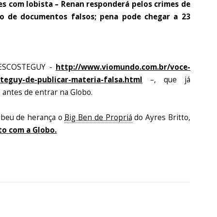
ões com lobista – Renan responderá pelos crimes de
uso de documentos falsos; pena pode chegar a 23
O ESCOSTEGUY -
http://www.viomundo.com.br/voce-
steguy-de-publicar-materia-falsa.html
–, que já
, antes de entrar na Globo.
ebeu de herança o
Big Ben de Propriá
do Ayres Britto,
to com a Globo.