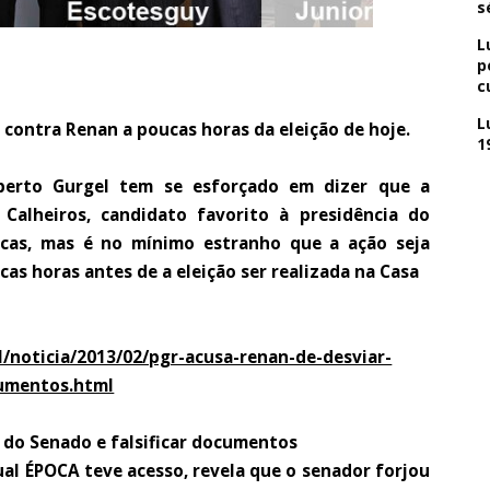
s
L
p
c
L
 contra Renan a poucas horas da eleição de hoje.
1
oberto Gurgel tem se esforçado em dizer que a
Calheiros, candidato favorito à presidência do
icas, mas é no mínimo estranho que a ação seja
as horas antes de a eleição ser realizada na Casa
l/noticia/2013/02/pgr-acusa-renan-de-desviar-
cumentos.html
 do Senado e falsificar documentos
al ÉPOCA teve acesso, revela que o senador forjou