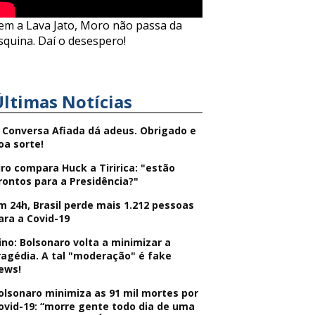
em a Lava Jato, Moro não passa da
squina. Daí o desespero!
Últimas Notícias
 Conversa Afiada dá adeus. Obrigado e
oa sorte!
iro compara Huck a Tiririca: "estão
rontos para a Presidência?"
m 24h, Brasil perde mais 1.212 pessoas
ara a Covid-19
ino: Bolsonaro volta a minimizar a
ragédia. A tal "moderação" é fake
ews!
olsonaro minimiza as 91 mil mortes por
ovid-19: “morre gente todo dia de uma