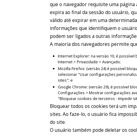
que o navegador requisite uma página 
expira ao final da sessão do usuário, 
válido até expirar em uma determinad
informações que identifiquem o usuário
podem ser ligados a outras informaçõe
A maioria dos navegadores permite que 
Internet Explorer: na versão 10, é possív
Internet > Privacidade > Avançado;
Mozilla Firefox: (versão 24) é possível bl
selecionar "Usar configurações personaliz
sites"; e
Google Chrome: (versão 29), é possível bl
Configurações > Mostrar configurações av
"Bloquear cookies de terceiros - Impedir si
Bloquear todos os cookies terá um impa
sites. Ao faze-lo, o usuário fica imposs
do site.
O usuário também pode deletar os coo