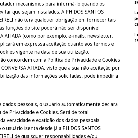
s
utador mecanismos para informá-lo quando os
vitar que sejam instalados. A PH DOS SANTOS
L
p
LI não terá qualquer obrigação em fornecer tais
c
as funções do site poderá não ser disponível.
L
SA AFIADA (como por exemplo, e-mails, newsletter,
1
mplicará em expressa aceitação quanto aos termos e
ookies vigente na data de sua utilização.
o concordem com a Política de Privacidade e Cookies
do CONVERSA AFIADA, visto que a sua não aceitação por
ibilização das informações solicitadas, pode impedir a
s dados pessoais, o usuário automaticamente declara
a de Privacidade e Cookies. Será de total
 da veracidade e exatidão dos dados pessoais
ue o usuário isenta desde já a PH DOS SANTOS
LI de quaisquer responsabilidades e/ou