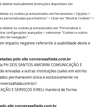
eve deletar manualmente (instruções disponíveis em
e deletar os cookies já armazenados em Ferramentas > Opções >
es personalizadas para histórico" > Clicar em "Mostrar Cookies" >
de deletar os cookies já armazenados em "Personalizar e
trar configurações avançadas > selecionar "Cookies e outros
dados de navegação."
m impacto negative referente à usabilidade deste e
tadas pelo site conversaafiada.com.br
s pela PH DOS SANTOS AMORIM COMUNICAÇÃO E
o enviadas a outras instituições (salvo em estrito
 dados permanecem única e exclusivamente no
onversaafiada.com.br/.
ÃO E SERVIÇOS EIRELI manterá de forma
elo site conversaafiada.com.br