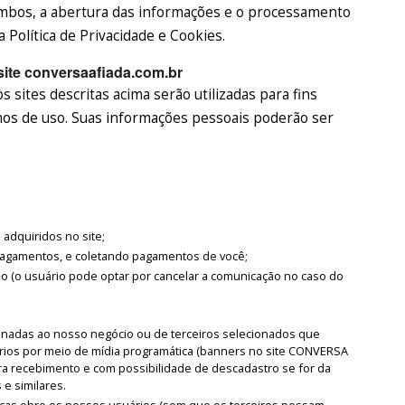
mbos, a abertura das informações e o processamento
Política de Privacidade e Cookies.
site conversaafiada.com.br
 sites descritas acima serão utilizadas para fins
rmos de uso. Suas informações pessoais poderão ser
adquiridos no site;
 pagamentos, e coletando pagamentos de você;
o (o usuário pode optar por cancelar a comunicação no caso do
onadas ao nosso negócio ou de terceiros selecionados que
ios por meio de mídia programática (banners no site CONVERSA
ara recebimento e com possibilidade de descadastro se for da
 e similares.
ticas obre os nossos usuários (sem que os terceiros possam