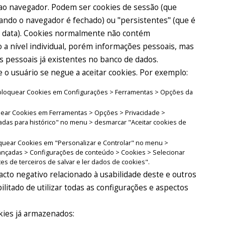
ao navegador. Podem ser cookies de sessão (que
quando o navegador é fechado) ou "persistentes" (que é
a data). Cookies normalmente não contém
 a nível individual, porém informações pessoais, mas
s pessoais já existentes no banco de dados.
o usuário se negue a aceitar cookies. Por exemplo:
el bloquear Cookies em Configurações > Ferramentas > Opções da
oquear Cookies em Ferramentas > Opções > Privacidade >
adas para histórico" no menu > desmarcar "Aceitar cookies de
oquear Cookies em "Personalizar e Controlar" no menu >
ançadas > Configurações de conteúdo > Cookies > Selecionar
tes de terceiros de salvar e ler dados de cookies".
cto negativo relacionado à usabilidade deste e outros
ibilitado de utilizar todas as configurações e aspectos
kies já armazenados: