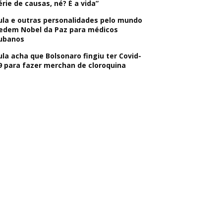
érie de causas, né? É a vida”
ula e outras personalidades pelo mundo
edem Nobel da Paz para médicos
ubanos
ula acha que Bolsonaro fingiu ter Covid-
9 para fazer merchan de cloroquina