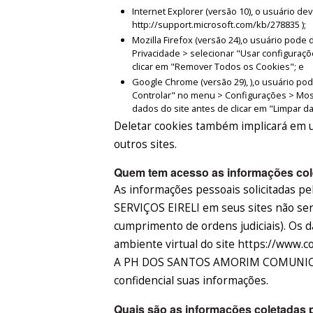
Internet Explorer (versão 10), o usuário d
http://support.microsoft.com/kb/278835 );
Mozilla Firefox (versão 24),o usuário pod
Privacidade > selecionar "Usar configuraçõ
clicar em "Remover Todos os Cookies"; e
Google Chrome (versão 29), ),o usuário po
Controlar" no menu > Configurações > Mos
dados do site antes de clicar em "Limpar 
Deletar cookies também implicará em u
outros sites.
Quem tem acesso as informações cole
As informações pessoais solicitada
SERVIÇOS EIRELI em seus sites não serã
cumprimento de ordens judiciais). Os
ambiente virtual do site https://www.c
A PH DOS SANTOS AMORIM COMUNICAÇ
confidencial suas informações.
Quais são as informações coletadas p