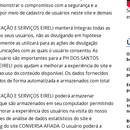
emonstrar o compromisso com a segurança e a
S
por meio de cadastro de usuários neste site e demais
e
O E SERVIÇOS EIRELI manterá íntegras todas as
s seus usuários, não as divulgando em hipótese
omente as utilizará para as ações de divulgação
nicações com as quais o usuário consentiu. As
O
usuário são importantes para a PH DOS SANTOS
b
I pois ajudam a melhorar a experiência do site e
C
 ao uso do conteúdo disponível. Os dados fornecidos
p
dos de forma automatizada e armazenados com total
E
p
ÃO E SERVIÇOS EIRELI poderá armazenar
D
o que são armazenados em seu computador permitindo
t
lhorar a experiência dos usuários na visita do nosso
n
ões de análise de dados estatísticos do site e
B
g do site CONVERSA AFIADA. O usuário poderá a
C