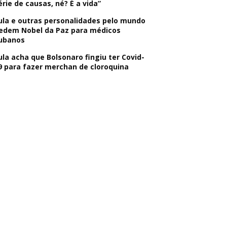
érie de causas, né? É a vida”
ula e outras personalidades pelo mundo
edem Nobel da Paz para médicos
ubanos
ula acha que Bolsonaro fingiu ter Covid-
9 para fazer merchan de cloroquina