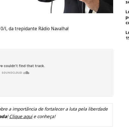
s
L
p
c
30/I, da trepidante Rádio Navalha!
L
1
bre a importância de fortalecer a luta pela liberdade
ada
!
Clique aqui
e conheça!