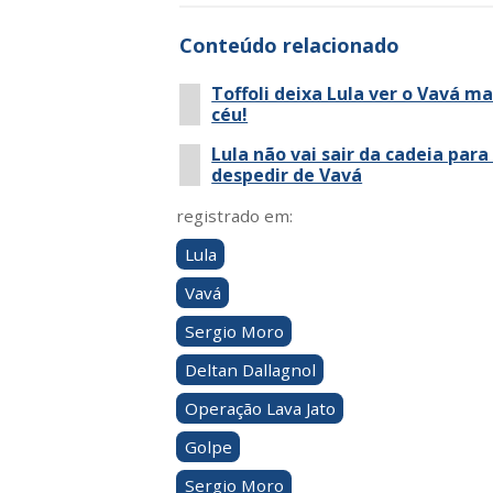
Conteúdo relacionado
Toffoli deixa Lula ver o Vavá m
céu!
Lula não vai sair da cadeia para
despedir de Vavá
registrado em:
Lula
Vavá
Sergio Moro
Deltan Dallagnol
Operação Lava Jato
Golpe
Sergio Moro