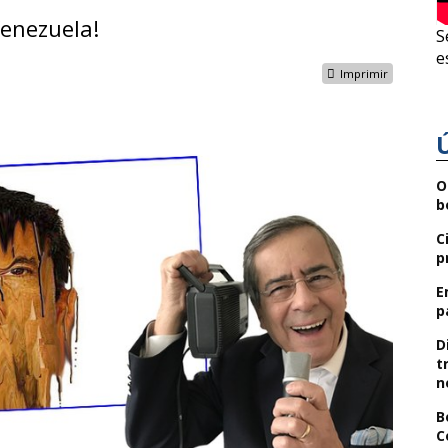
Venezuela!
S
e
Imprimir
O
b
C
p
E
p
D
t
n
B
C