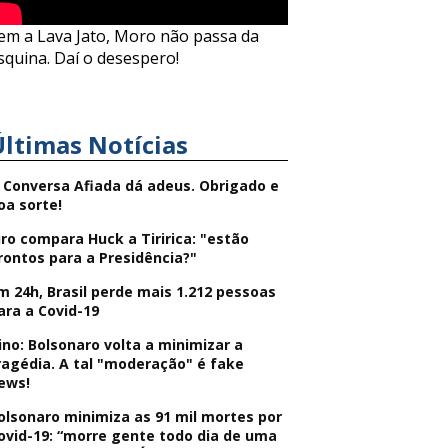
em a Lava Jato, Moro não passa da
squina. Daí o desespero!
Últimas Notícias
 Conversa Afiada dá adeus. Obrigado e
oa sorte!
iro compara Huck a Tiririca: "estão
rontos para a Presidência?"
m 24h, Brasil perde mais 1.212 pessoas
ara a Covid-19
ino: Bolsonaro volta a minimizar a
ragédia. A tal "moderação" é fake
ews!
olsonaro minimiza as 91 mil mortes por
ovid-19: “morre gente todo dia de uma