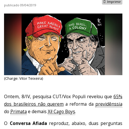
Imprimir
publicado
09/04/2019
(Charge: Vitor Teixeira)
Ontem, 8/IV, pesquisa CUT/Vox Populi revelou que
65%
dos brasileiros não querem
a reforma da
previdênssia
do
Primata
e demais
Xi! Cago Boys
.
O
Conversa Afiada
reproduz, abaixo, duas perguntas