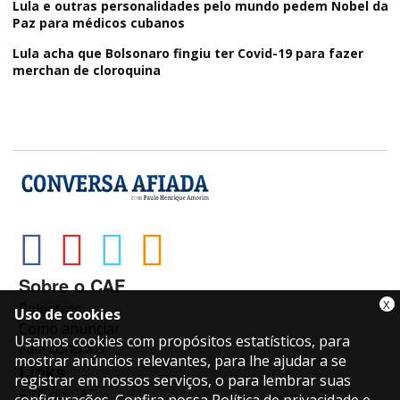
Lula e outras personalidades pelo mundo pedem Nobel da
Paz para médicos cubanos
Lula acha que Bolsonaro fingiu ter Covid-19 para fazer
merchan de cloroquina
Sobre o CAF
X
Palestras
Uso de cookies
Como anunciar
Usamos cookies com propósitos estatísticos, para
Fale conosco
mostrar anúncios relevantes, para lhe ajudar a se
Links
registrar em nossos serviços, o para lembrar suas
ABC do CAF