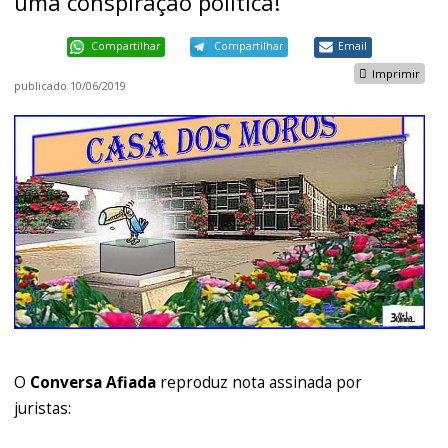
uma conspiração política!
Compartilhar
Compartilhar
Email
Imprimir
publicado
10/06/2019
O
Conversa Afiada
reproduz nota assinada por
juristas: