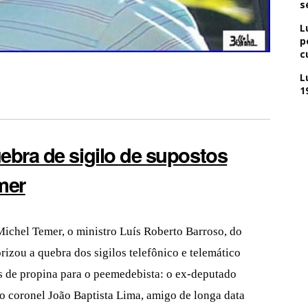
s
L
p
c
L
1
ebra de sigilo de supostos
mer
ichel Temer, o ministro Luís Roberto Barroso, do
izou a quebra dos sigilos telefônico e telemático
s de propina para o peemedebista: o ex-deputado
 coronel João Baptista Lima, amigo de longa data