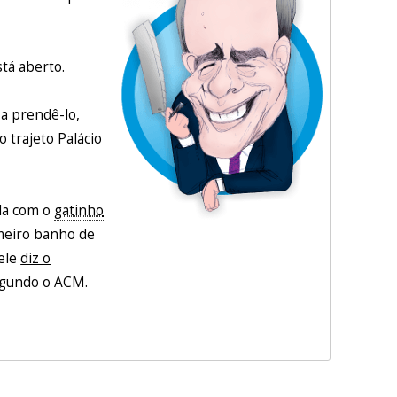
stá aberto.
a prendê-lo,
o trajeto Palácio
ela com o
gatinho
imeiro banho de
 ele
diz o
segundo o ACM.