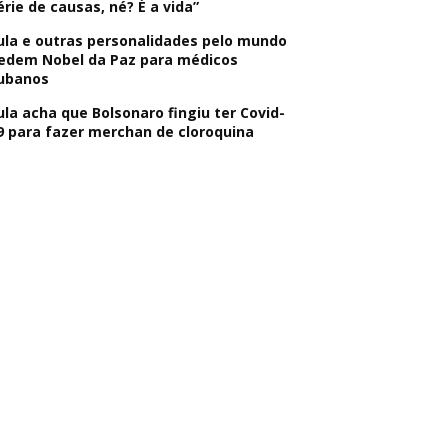
érie de causas, né? É a vida”
ula e outras personalidades pelo mundo
edem Nobel da Paz para médicos
ubanos
ula acha que Bolsonaro fingiu ter Covid-
9 para fazer merchan de cloroquina