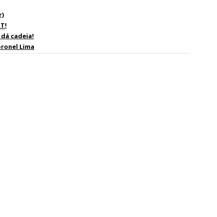
r)
T
!
 dá cadeia!
ronel Lima