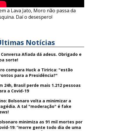
em a Lava Jato, Moro não passa da
squina. Daí o desespero!
Últimas Notícias
 Conversa Afiada dá adeus. Obrigado e
oa sorte!
iro compara Huck a Tiririca: "estão
rontos para a Presidência?"
m 24h, Brasil perde mais 1.212 pessoas
ara a Covid-19
ino: Bolsonaro volta a minimizar a
ragédia. A tal "moderação" é fake
ews!
olsonaro minimiza as 91 mil mortes por
ovid-19: “morre gente todo dia de uma