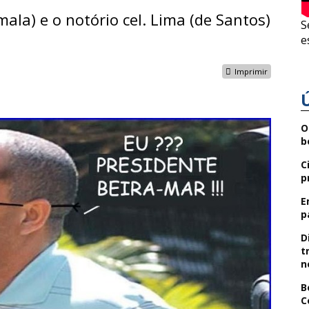
mala) e o notório cel. Lima (de Santos)
S
e
Imprimir
O
b
C
p
E
p
D
t
n
B
C