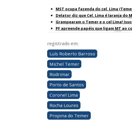
MST ocupa fazenda do cel. Lima (Teme
Delator diz que Cel. Lima é laranja do
M
Grampearam o Temer e o cel Lima! Isso
PF apreende papéis que ligam
MT
ao co
registrado em:
Luís Roberto Barroso
Michel Temer
Rodrimar
Porto de Santos
Coronel Lima
Rocha Loures
Propina do Temer