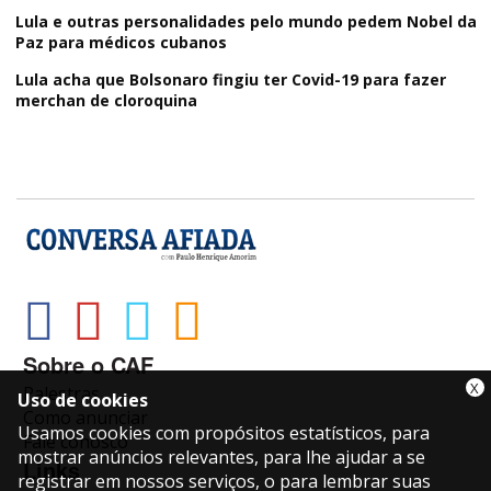
Lula e outras personalidades pelo mundo pedem Nobel da
Paz para médicos cubanos
Lula acha que Bolsonaro fingiu ter Covid-19 para fazer
merchan de cloroquina
Sobre o CAF
X
Palestras
Uso de cookies
Como anunciar
Usamos cookies com propósitos estatísticos, para
Fale conosco
mostrar anúncios relevantes, para lhe ajudar a se
Links
registrar em nossos serviços, o para lembrar suas