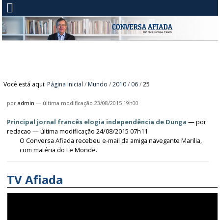
Você está aqui:
Página Inicial
/
Mundo
/
2010
/
06
/
25
por
admin
—
última modificação
23/08/2015 19h00
Principal jornal francês elogia independência de Dunga
—
por
redacao
— última modificação 24/08/2015 07h11
O Conversa Afiada recebeu e-mail da amiga navegante Marilia,
com matéria do Le Monde.
TV Afiada