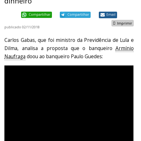
dinheiro
Compartilhar
Compartilhar
Email
Imprimir
publicado
02/11/2018
Carlos Gabas, que foi ministro da Previdência de Lula e
Dilma, analisa a proposta que o banqueiro
Armínio
Naufraga
doou ao banqueiro Paulo Guedes: