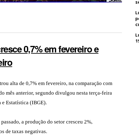
s
L
p
c
L
1
cresce 0,7% em fevereiro e
eiro
istrou alta de 0,7% em fevereiro, na comparação com
do mês anterior, segundo divulgou nesta terça-feira
a e Estatística (IBGE).
passado, a produção do setor cresceu 2%,
s de taxas negativas.