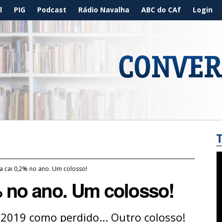
l
PIG
Podcast
Rádio Navalha
ABC do CAf
Login
ia cai 0,2% no ano. Um colosso!
% no ano. Um colosso!
2019 como perdido... Outro colosso!