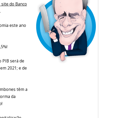
 site do Banco
.
omia este ano
2,5%!
o PIB será de
em 2021; e de
rombones têm a
eforma da
o!
apitalização
.