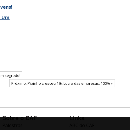
ovens!
! Um
 em segredo!
Próximo: Pibinho cresceu 1%. Lucro das empresas, 100% »
Sobre o CAF
Links
Palestras
ABC do CAF