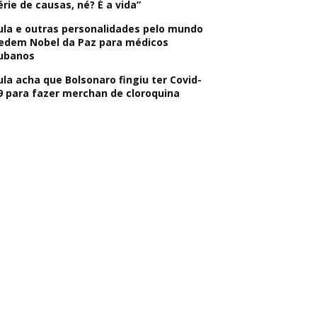
érie de causas, né? É a vida”
ula e outras personalidades pelo mundo
edem Nobel da Paz para médicos
ubanos
ula acha que Bolsonaro fingiu ter Covid-
9 para fazer merchan de cloroquina