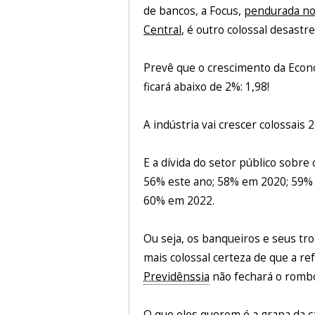
de bancos, a Focus,
pendurada no
Central
, é outro colossal desastre
Prevê que o crescimento da Econ
ficará abaixo de 2%: 1,98!
A indústria vai crescer colossais 
E a dívida do setor público sobre 
56% este ano; 58% em 2020; 59% 
60% em 2022.
Ou seja, os banqueiros e seus t
mais colossal certeza de que a r
Previdênssia
não fechará o romb
O que eles querem é a grana da
c