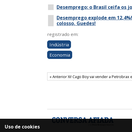
Desemprego: o Brasil ceifa os j
Desemprego explode em 12,4%
colosso, Guedes!
registrado em:
Indústria
Economia
« Anterior Xi! Cago Boy vai vender a Petrobrax
Uso de cookies