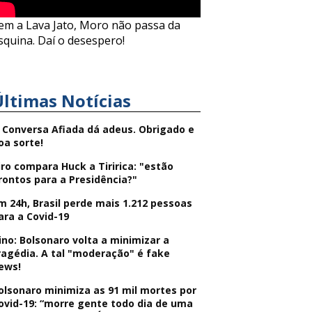
em a Lava Jato, Moro não passa da
squina. Daí o desespero!
Últimas Notícias
 Conversa Afiada dá adeus. Obrigado e
oa sorte!
iro compara Huck a Tiririca: "estão
rontos para a Presidência?"
m 24h, Brasil perde mais 1.212 pessoas
ara a Covid-19
ino: Bolsonaro volta a minimizar a
ragédia. A tal "moderação" é fake
ews!
olsonaro minimiza as 91 mil mortes por
ovid-19: “morre gente todo dia de uma