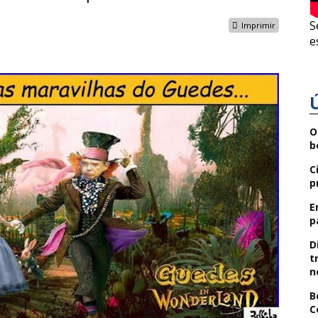
S
Imprimir
e
O
b
C
p
E
p
D
t
n
B
C