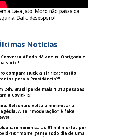
em a Lava Jato, Moro não passa da
squina. Daí o desespero!
Últimas Notícias
 Conversa Afiada dá adeus. Obrigado e
oa sorte!
iro compara Huck a Tiririca: "estão
rontos para a Presidência?"
m 24h, Brasil perde mais 1.212 pessoas
ara a Covid-19
ino: Bolsonaro volta a minimizar a
ragédia. A tal "moderação" é fake
ews!
olsonaro minimiza as 91 mil mortes por
ovid-19: “morre gente todo dia de uma