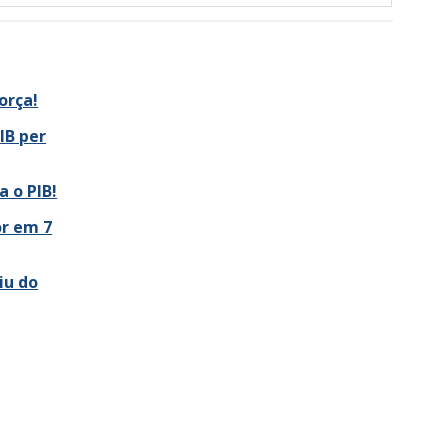
orça!
IB per
 o PIB!
or em 7
iu do