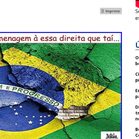
S
Imprimir
e
O
b
C
p
E
p
D
t
n
B
C