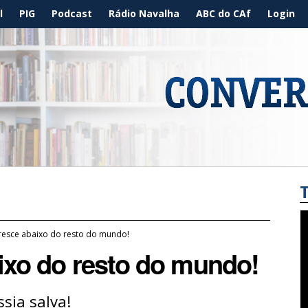
l
PIG
Podcast
Rádio Navalha
ABC do CAf
Login
cresce abaixo do resto do mundo!
aixo do resto do mundo!
sia salva!