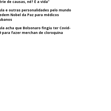
érie de causas, né? É a vida”
ula e outras personalidades pelo mundo
edem Nobel da Paz para médicos
ubanos
ula acha que Bolsonaro fingiu ter Covid-
9 para fazer merchan de cloroquina