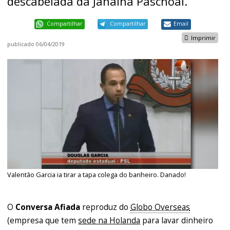
descabelada da Janaina Paschoal.
Compartilhar
Compartilhar
Email
Imprimir
publicado
06/04/2019
Valentão Garcia ia tirar a tapa colega do banheiro. Danado!
O
Conversa Afiada
reproduz do
Globo Overseas
(empresa que tem
sede na Holanda
para lavar dinheiro