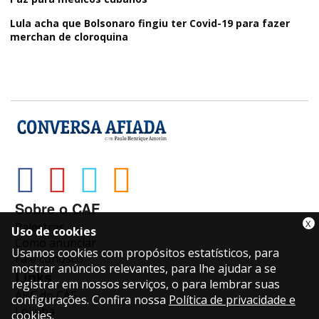
Lula acha que Bolsonaro fingiu ter Covid-19 para fazer
merchan de cloroquina
Sobre o CAF
X
Palestras
Uso de cookies
Como anunciar
Usamos cookies com propósitos estatísticos, para
Fale conosco
mostrar anúncios relevantes, para lhe ajudar a se
Links
registrar em nossos serviços, o para lembrar suas
ABC do CAF
configurações. Confira nossa
Política de privacidade e
Lojinha
cookies
.