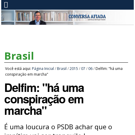
Brasil
Você está aqui:
Página Inicial
/
Brasil
/
2015
/
07
/
06
/
Delfim: "​h​á uma
conspiração em marcha"
Delfim: "​h​á uma
conspiração em
marcha"
É uma loucura o PSDB achar que o