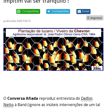
impítim vai ser tranquilo !
Compartilhar
Compartilhar
Email
Imprimir
publicado
06/07/2015
O
Conversa Afiada
reproduz entrevista do
Delfim
Netto
à Band (ignore as inúteis intervenções de um tal