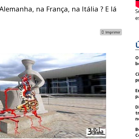
Alemanha, na França, na Itália ? E lá
S
e
Imprimir
O
b
C
p
E
p
D
t
n
B
C