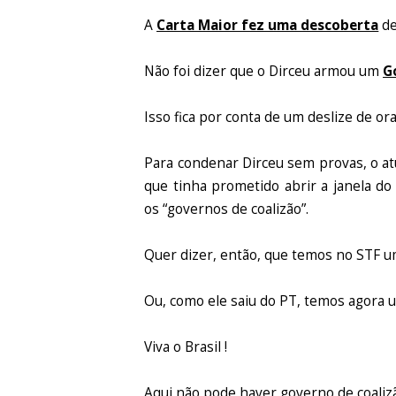
A
Carta Maior fez uma descoberta
de
Não foi dizer que o Dirceu armou um
G
Isso fica por conta de um deslize de ora
Para condenar Dirceu sem provas, o atu
que tinha prometido abrir a janela d
os “governos de coalizão”.
Quer dizer, então, que temos no STF u
Ou, como ele saiu do PT, temos agora 
Viva o Brasil !
Aqui não pode haver governo de coaliz