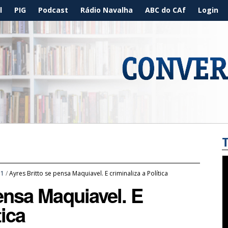
l
PIG
Podcast
Rádio Navalha
ABC do CAf
Login
11
/
Ayres Britto se pensa Maquiavel. E criminaliza a Política
ensa Maquiavel. E
tica