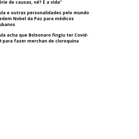
érie de causas, né? É a vida”
ula e outras personalidades pelo mundo
edem Nobel da Paz para médicos
ubanos
ula acha que Bolsonaro fingiu ter Covid-
9 para fazer merchan de cloroquina