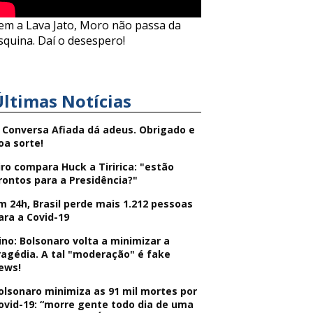
em a Lava Jato, Moro não passa da
squina. Daí o desespero!
Últimas Notícias
 Conversa Afiada dá adeus. Obrigado e
oa sorte!
iro compara Huck a Tiririca: "estão
rontos para a Presidência?"
m 24h, Brasil perde mais 1.212 pessoas
ara a Covid-19
ino: Bolsonaro volta a minimizar a
ragédia. A tal "moderação" é fake
ews!
olsonaro minimiza as 91 mil mortes por
ovid-19: “morre gente todo dia de uma