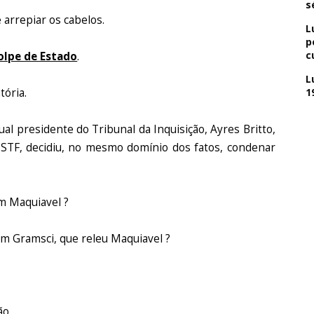
s
 arrepiar os cabelos.
L
p
c
olpe de Estado
.
L
1
tória.
al presidente do Tribunal da Inquisição, Ayres Britto,
o STF, decidiu, no mesmo domínio dos fatos, condenar
m Maquiavel ?
um Gramsci, que releu Maquiavel ?
ão.