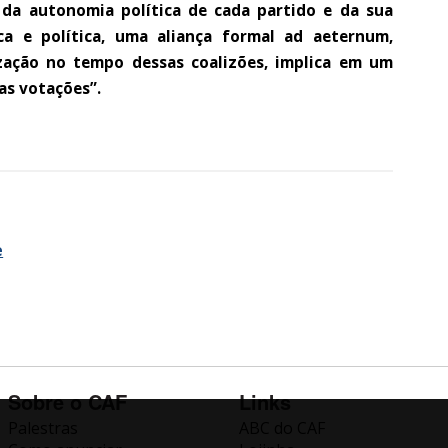
z da autonomia política de cada partido e da sua
ica e política, uma aliança formal ad aeternum,
zação no tempo dessas coalizões, implica em um
as votações”.
e
Sobre o CAF
Links
Palestras
ABC do CAF