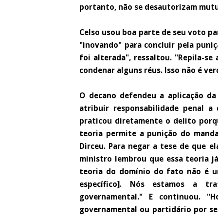
portanto, não se desautorizam mut
Celso usou boa parte de seu voto par
"inovando" para concluir pela puniç
foi alterada", ressaltou. "Repila-s
condenar alguns réus. Isso não é ver
O decano defendeu a aplicação da 
atribuir responsabilidade penal 
praticou diretamente o delito porq
teoria permite a punição do mandan
Dirceu. Para negar a tese de que el
ministro lembrou que essa teoria j
teoria do domínio do fato não é u
específico]. Nós estamos a tr
governamental." E continuou. "H
governamental ou partidário por se