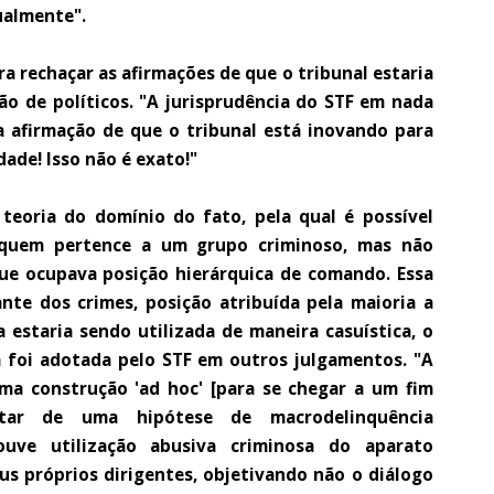
ualmente".
a rechaçar as afirmações de que o tribunal estaria
ão de políticos. "A jurisprudência do STF em nada
e a afirmação de que o tribunal está inovando para
dade! Isso não é exato!"
teoria do domínio do fato, pela qual é possível
a quem pertence a um grupo criminoso, mas não
ue ocupava posição hierárquica de comando. Essa
te dos crimes, posição atribuída pela maioria a
a estaria sendo utilizada de maneira casuística, o
á foi adotada pelo STF em outros julgamentos. "A
ma construção 'ad hoc' [para se chegar a um fim
atar de uma hipótese de macrodelinquência
ouve utilização abusiva criminosa do aparato
us próprios dirigentes, objetivando não o diálogo