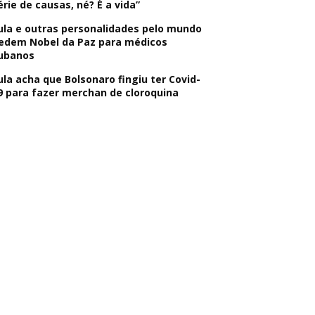
érie de causas, né? É a vida”
ula e outras personalidades pelo mundo
edem Nobel da Paz para médicos
ubanos
ula acha que Bolsonaro fingiu ter Covid-
9 para fazer merchan de cloroquina