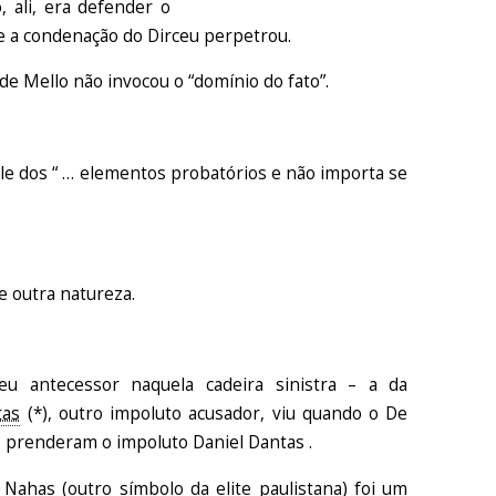
 ali, era defender o
e a condenação do Dirceu perpetrou.
 de Mello não invocou o “domínio do fato”.
ale dos “ … elementos probatórios e não importa se
e outra natureza.
 antecessor naquela cadeira sinistra – a da
tas
(*), outro impoluto acusador, viu quando o De
s prenderam o impoluto Daniel Dantas .
 Nahas (outro símbolo da elite paulistana) foi um