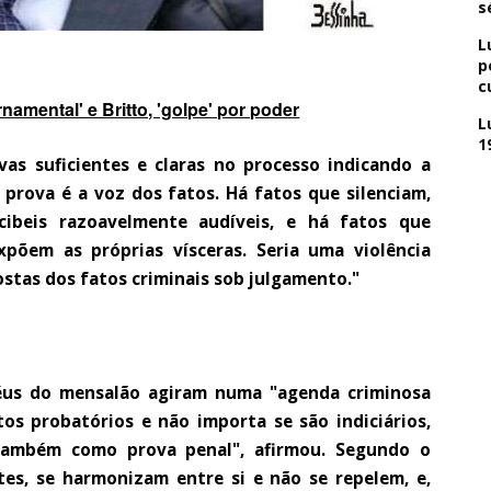
s
L
p
c
namental' e Britto, 'golpe' por poder
L
1
as suficientes e claras no processo indicando a
 prova é a voz dos fatos. Há fatos que silenciam,
ibeis razoavelmente audíveis, e há fatos que
põem as próprias vísceras. Seria uma violência
ostas dos fatos criminais sob julgamento."
réus do mensalão agiram numa "agenda criminosa
os probatórios e não importa se são indiciários,
 também como prova penal", afirmou. Segundo o
tes, se harmonizam entre si e não se repelem, e,