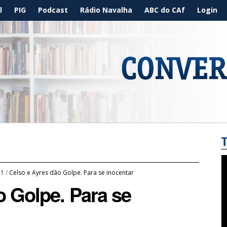
l
PIG
Podcast
Rádio Navalha
ABC do CAf
Login
11
/
Celso e Ayres dão Golpe. Para se inocentar
o Golpe. Para se