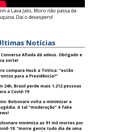
em a Lava Jato, Moro não passa da
squina. Daí o desespero!
Últimas Notícias
 Conversa Afiada dá adeus. Obrigado e
oa sorte!
iro compara Huck a Tiririca: "estão
rontos para a Presidência?"
m 24h, Brasil perde mais 1.212 pessoas
ara a Covid-19
ino: Bolsonaro volta a minimizar a
ragédia. A tal "moderação" é fake
ews!
olsonaro minimiza as 91 mil mortes por
ovid-19: “morre gente todo dia de uma