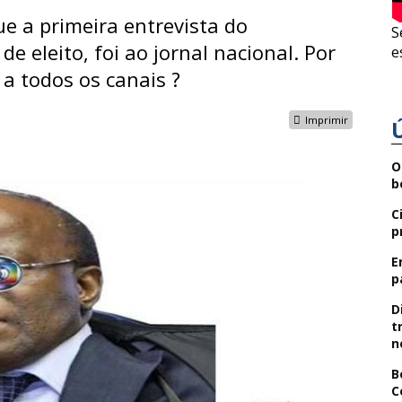
e a primeira entrevista do
S
e eleito, foi ao jornal nacional. Por
e
 a todos os canais ?
Imprimir
O
b
C
p
E
p
D
t
n
B
C