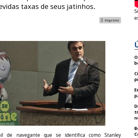
vidas taxas de seus jatinhos.
S
e
Imprimir
O
b
C
p
E
p
D
t
n
B
C
il de navegante que se identifica como Stanley