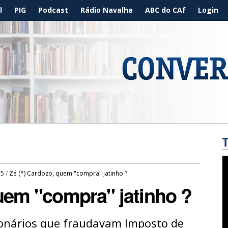
l
PIG
Podcast
Rádio Navalha
ABC do CAf
Login
25
/
Zé (*) Cardozo, quem "compra" jatinho ?
quem "compra" jatinho ?
ionários que fraudavam Imposto de