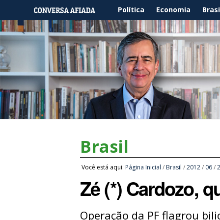
Política
Economia
Brasi
Brasil
Você está aqui:
Página Inicial
/
Brasil
/
2012
/
06
/
Zé (*) Cardozo, 
Operação da PF flagrou bil