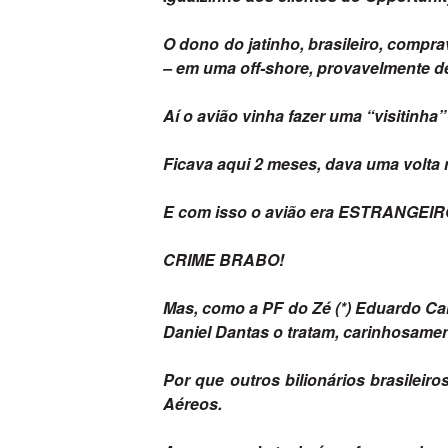
O dono do jatinho, brasileiro, compr
– em uma off-shore, provavelmente d
Aí o avião vinha fazer uma “visitinha”
Ficava aqui 2 meses, dava uma volta 
E com isso o avião era ESTRANGE
CRIME BRABO!
Mas, como a PF do Zé (*) Eduardo Ca
Daniel Dantas o tratam, carinhosame
Por que outros bilionários brasilei
Aéreos.