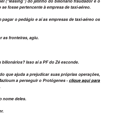
l (“leasing”) do jatinho do bilionário fraudador e o
o se fosse pertencente à empresa de taxi-aéreo.
pagar o pedágio e aí as empresas de taxi-aéreo os
 as fronteiras, agiu.
bilionários? Isso aí a PF do Zé esconde.
do que ajuda a prejudicar suas próprias operações,
Mazloum a perseguir o Protógenes -
clique aqui para
.
o nome deles.
r.