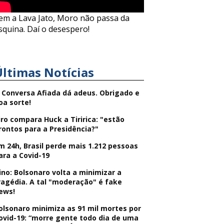
em a Lava Jato, Moro não passa da
squina. Daí o desespero!
Últimas Notícias
 Conversa Afiada dá adeus. Obrigado e
oa sorte!
iro compara Huck a Tiririca: "estão
rontos para a Presidência?"
m 24h, Brasil perde mais 1.212 pessoas
ara a Covid-19
ino: Bolsonaro volta a minimizar a
ragédia. A tal "moderação" é fake
ews!
olsonaro minimiza as 91 mil mortes por
ovid-19: “morre gente todo dia de uma