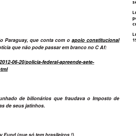
s
L
p
c
L
 do Paraguay, que conta com o
apoio constitucional
1
tícia que não pode passar em branco no C Af:
/2012-06-20/policia-federal-apreende-sete-
html
nhado de bilionários que fraudava o Imposto de
s de seus jatinhos.
 Fund (que só tem brasileiros !).