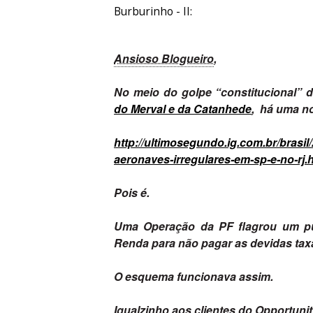
Burburinho - II:
Ansioso Blogueiro
,
No meio do golpe “constitucional”
do Merval e da Catanhede
, há uma no
http://ultimosegundo.ig.com.br/brasil
aeronaves-irregulares-em-sp-e-no-rj.
Pois é.
Uma Operação da PF flagrou um pu
Renda para não pagar as devidas taxa
O esquema funcionava assim.
Igualzinho aos clientes do Opportunity