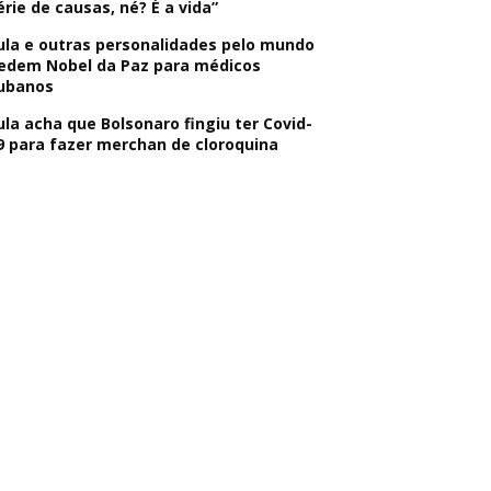
érie de causas, né? É a vida”
ula e outras personalidades pelo mundo
edem Nobel da Paz para médicos
ubanos
ula acha que Bolsonaro fingiu ter Covid-
9 para fazer merchan de cloroquina