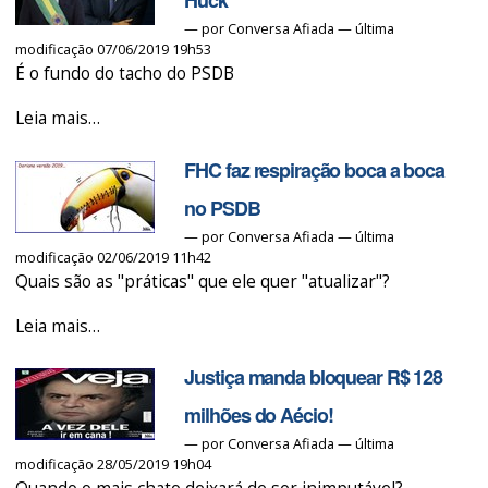
vai
—
por
Conversa Afiada
— última
modificação 07/06/2019 19h53
para
É o fundo do tacho do PSDB
a
moleza
Jereissati
Leia mais…
do
apunhala
TRE...
FHC faz respiração boca a boca
Doria
-
e
no PSDB
apoia
—
por
Conversa Afiada
— última
modificação 02/06/2019 11h42
Huck
Quais são as "práticas" que ele quer "atualizar"?
-
FHC
Leia mais…
faz
Justiça manda bloquear R$ 128
respiração
boca
milhões do Aécio!
a
—
por
Conversa Afiada
— última
modificação 28/05/2019 19h04
boca