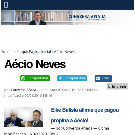
Você está aqui:
Página Inicial
/
Aécio Neves
Aécio Neves
Compartilhar
Compartilhar
Email
Imprimir
por
Conversa Afiada
—
publicado
09/06/2016 15h16,
última
modificação
09/06/2016 15h16
Eike Batista afirma que pagou
propina a Aécio!
—
por
Conversa Afiada
— última
modificação 11/02/2020 10h02