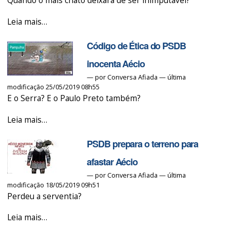
Quando o mais chato deixará de ser inimputável?
no
PSDB
Justiça
Leia mais…
-
manda
Código de Ética do PSDB
bloquear
R$
inocenta Aécio
128
—
por
Conversa Afiada
— última
modificação 25/05/2019 08h55
milhões
E o Serra? E o Paulo Preto também?
do
Aécio!
Código
Leia mais…
-
de
PSDB prepara o terreno para
Ética
do
afastar Aécio
PSDB
—
por
Conversa Afiada
— última
modificação 18/05/2019 09h51
inocenta
Perdeu a serventia?
Aécio
-
PSDB
Leia mais…