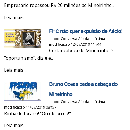
Empresário repassou R$ 20 milhões ao Mineirinho...
Eike
Leia mais…
Batista
FHC não quer expulsão de Aécio!
afirma
—
por
Conversa Afiada
— última
que
modificação 12/07/2019 11h44
pagou
Cortar cabeça do Mineirinho é
propina
"oportunismo", diz ele...
a
FHC
Aécio!
Leia mais…
não
-
Bruno Covas pede a cabeça do
quer
expulsão
Mineirinho
de
—
por
Conversa Afiada
— última
modificação 11/07/2019 08h57
Aécio!
Rinha de tucano! "Ou ele ou eu!"
-
Bruno
Leia mais…