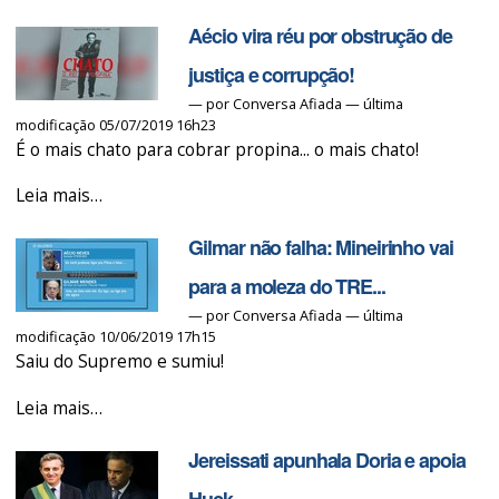
Covas
Aécio vira réu por obstrução de
pede
a
justiça e corrupção!
cabeça
—
por
Conversa Afiada
— última
modificação 05/07/2019 16h23
do
É o mais chato para cobrar propina... o mais chato!
Mineirinho
-
Aécio
Leia mais…
vira
Gilmar não falha: Mineirinho vai
réu
por
para a moleza do TRE...
obstrução
—
por
Conversa Afiada
— última
modificação 10/06/2019 17h15
de
Saiu do Supremo e sumiu!
justiça
e
Gilmar
Leia mais…
corrupção!
não
-
Jereissati apunhala Doria e apoia
falha:
Mineirinho
Huck