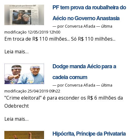
prepara
PF tem prova da roubalheira do
o
terreno
Aécio no Governo Anastasia
para
—
por
Conversa Afiada
— última
modificação 12/05/2019 12h00
afastar
Em troca de R$ 110 milhões... Só R$ 110 milhões...
Aécio
-
PF
Leia mais…
tem
Dodge manda Aécio para a
prova
da
cadeia comum
roubalheira
—
por
Conversa Afiada
— última
modificação 25/04/2019 09h22
do
"Crime eleitoral" é para esconder os R$ 6 milhões da
Aécio
Odebrecht
no
Governo
Dodge
Leia mais…
Anastasia
manda
-
Hipócrita, Príncipe da Privataria
Aécio