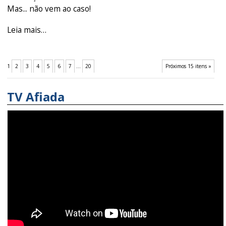
Mas... não vem ao caso!
-
Globo
Leia mais…
leva
Aécio
1
2
3
4
5
6
7
...
20
Próximos 15 itens »
à
porta
TV Afiada
da
cadeia
-