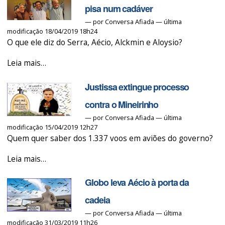
para
pisa num cadáver
a
—
por
Conversa Afiada
— última
modificação 18/04/2019 18h24
cadeia
O que ele diz do Serra, Aécio, Alckmin e Aloysio?
comum
-
Hipócrita,
Leia mais…
Príncipe
Justissa extingue processo
da
Privataria
contra o Mineirinho
pisa
—
por
Conversa Afiada
— última
modificação 15/04/2019 12h27
num
Quem quer saber dos 1.337 voos em aviões do governo?
cadáver
-
Justissa
Leia mais…
extingue
Globo leva Aécio à porta da
processo
contra
cadeia
o
—
por
Conversa Afiada
— última
modificação 31/03/2019 11h26
Mineirinho