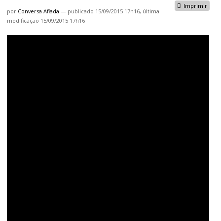
Imprimir
por
Conversa Afiada
—
publicado
15/09/2015 17h16,
última
modificação
15/09/2015 17h16