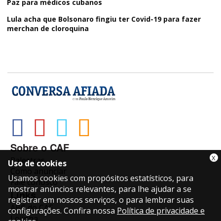
Paz para médicos cubanos
Lula acha que Bolsonaro fingiu ter Covid-19 para fazer
merchan de cloroquina
Sobre o CAF
X
Palestras
Uso de cookies
Como anunciar
Usamos cookies com propósitos estatísticos, para
Fale conosco
mostrar anúncios relevantes, para lhe ajudar a se
Links
registrar em nossos serviços, o para lembrar suas
ABC do CAF
configurações. Confira nossa
Política de privacidade e
Lojinha