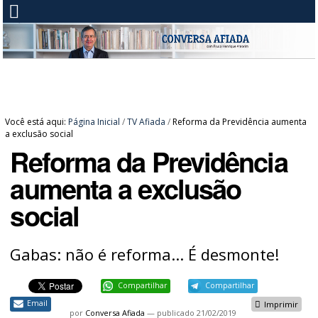
Você está aqui:
Página Inicial
/
TV Afiada
/
Reforma da Previdência aumenta
a exclusão social
Reforma da Previdência
aumenta a exclusão
social
Gabas: não é reforma... É desmonte!
Compartilhar
Compartilhar
Email
Imprimir
por
Conversa Afiada
—
publicado
21/02/2019