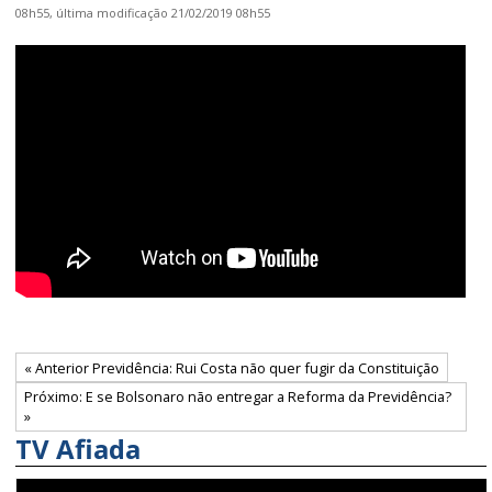
08h55,
última modificação
21/02/2019 08h55
« Anterior Previdência: Rui Costa não quer fugir da Constituição
Próximo: E se Bolsonaro não entregar a Reforma da Previdência?
»
TV Afiada