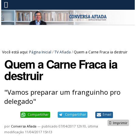
Você está aqui:
Página Inicial
/
TV Afiada
/
Quem a Carne Fraca ia destruir
Quem a Carne Fraca ia
destruir
"Vamos preparar um franguinho pro
delegado"
Compartilhar
Compartilhar
Email
Imprimir
por
Conversa Afiada
—
publicado
07/04/2017 12h10,
última
modificação
11/04/2017 15h13