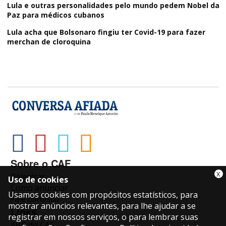
Lula e outras personalidades pelo mundo pedem Nobel da
Paz para médicos cubanos
Lula acha que Bolsonaro fingiu ter Covid-19 para fazer
merchan de cloroquina
Sobre o CAF
X
Palestras
Uso de cookies
Como anunciar
Usamos cookies com propósitos estatísticos, para
Fale conosco
mostrar anúncios relevantes, para lhe ajudar a se
Links
registrar em nossos serviços, o para lembrar suas
ABC do CAF