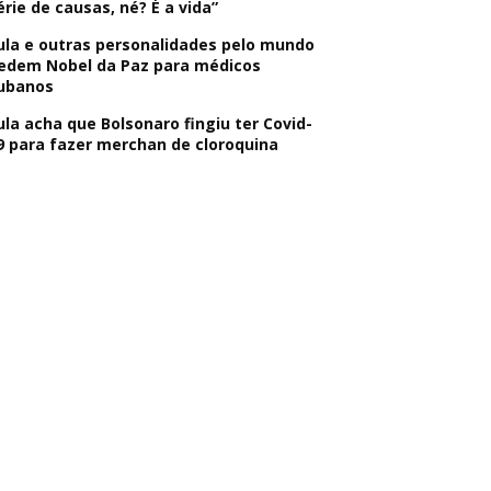
érie de causas, né? É a vida”
ula e outras personalidades pelo mundo
edem Nobel da Paz para médicos
ubanos
ula acha que Bolsonaro fingiu ter Covid-
9 para fazer merchan de cloroquina