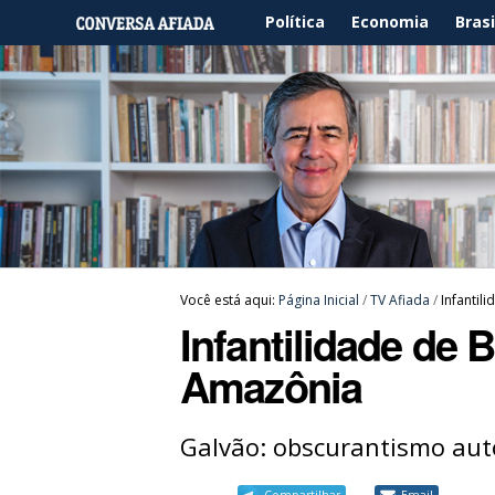
Política
Economia
Brasi
Você está aqui:
Página Inicial
/
TV Afiada
/
Infantil
Infantilidade de 
Amazônia
Galvão: obscurantismo autor
Compartilhar
Email