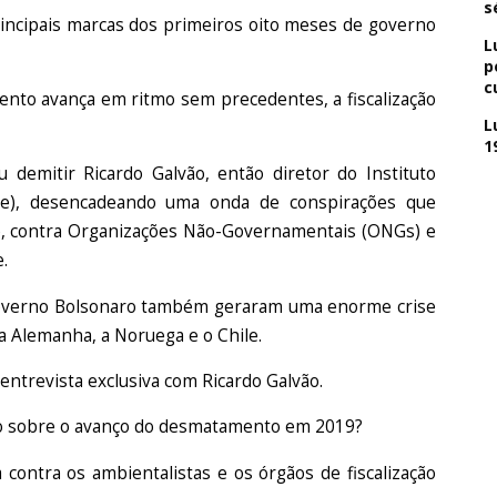
s
incipais marcas dos primeiros oito meses de governo
L
p
c
o avança em ritmo sem precedentes, a fiscalização
L
1
u demitir Ricardo Galvão, então diretor do Instituto
npe), desencadeando uma onda de conspirações que
e, contra Organizações Não-Governamentais (ONGs) e
e.
governo Bolsonaro também geraram uma enorme crise
a Alemanha, a Noruega e o Chile.
 entrevista exclusiva com Ricardo Galvão.
ro sobre o avanço do desmatamento em 2019?
 contra os ambientalistas e os órgãos de fiscalização