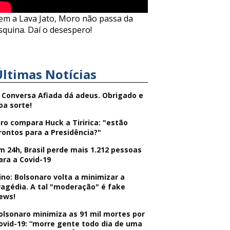
em a Lava Jato, Moro não passa da
squina. Daí o desespero!
Últimas Notícias
 Conversa Afiada dá adeus. Obrigado e
oa sorte!
iro compara Huck a Tiririca: "estão
rontos para a Presidência?"
m 24h, Brasil perde mais 1.212 pessoas
ara a Covid-19
ino: Bolsonaro volta a minimizar a
ragédia. A tal "moderação" é fake
ews!
olsonaro minimiza as 91 mil mortes por
ovid-19: “morre gente todo dia de uma