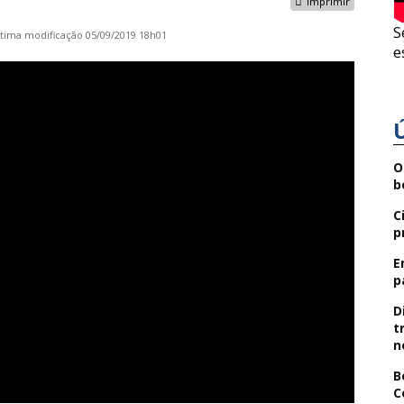
Imprimir
S
ltima modificação
05/09/2019 18h01
e
O
b
C
p
E
p
D
t
n
B
C