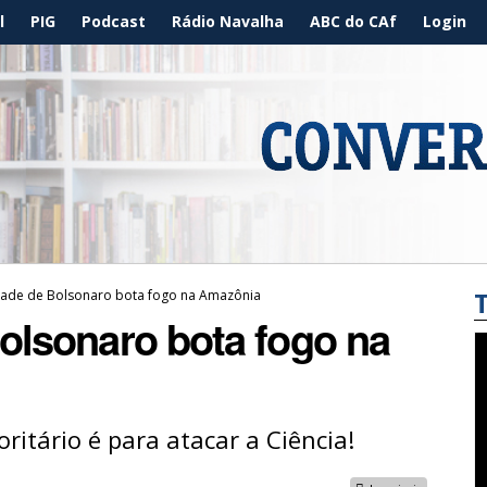
l
PIG
Podcast
Rádio Navalha
ABC do CAf
Login
idade de Bolsonaro bota fogo na Amazônia
Bolsonaro bota fogo na
itário é para atacar a Ciência!