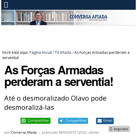
Você está aqui:
Página Inicial
/
TV Afiada
/
As Forças Armadas perderam a
serventia!
As Forças Armadas
perderam a serventia!
Até o desmoralizado Olavo pode
desmoralizá-las
Compartilhar
Compartilhar
Email
Imprimir
por
Conversa Afiada
—
publicado
08/05/2019 12h32,
última