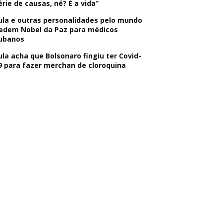
érie de causas, né? É a vida”
ula e outras personalidades pelo mundo
edem Nobel da Paz para médicos
ubanos
ula acha que Bolsonaro fingiu ter Covid-
9 para fazer merchan de cloroquina