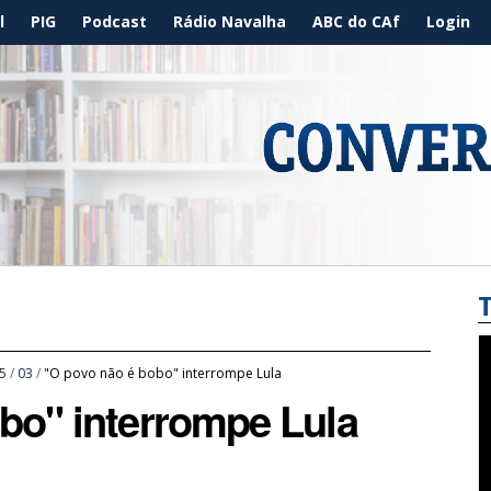
l
PIG
Podcast
Rádio Navalha
ABC do CAf
Login
5
/
03
/
"O povo não é bobo" interrompe Lula
bo" interrompe Lula