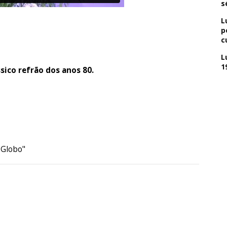
s
L
p
c
L
1
sico refrão dos anos 80.
 Globo"