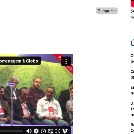
S
Imprimir
e
O
b
C
p
E
p
D
t
n
B
C