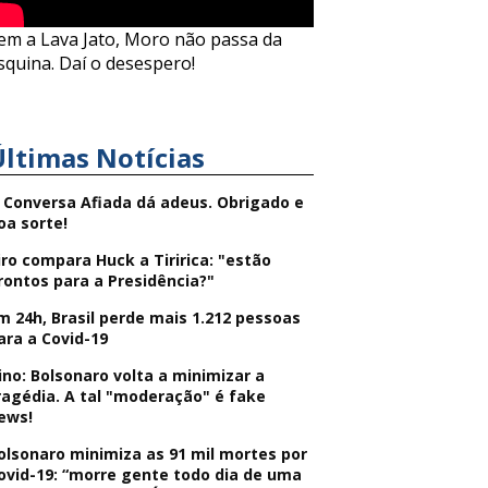
em a Lava Jato, Moro não passa da
squina. Daí o desespero!
Últimas Notícias
 Conversa Afiada dá adeus. Obrigado e
oa sorte!
iro compara Huck a Tiririca: "estão
rontos para a Presidência?"
m 24h, Brasil perde mais 1.212 pessoas
ara a Covid-19
ino: Bolsonaro volta a minimizar a
ragédia. A tal "moderação" é fake
ews!
olsonaro minimiza as 91 mil mortes por
ovid-19: “morre gente todo dia de uma