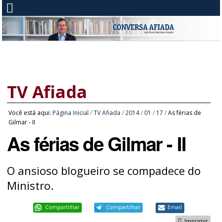
TV Afiada
Você está aqui:
Página Inicial
/
TV Afiada
/
2014
/
01
/
17
/
As férias de
Gilmar - II
As férias de Gilmar - II
O ansioso blogueiro se compadece do
Ministro.
Compartilhar
Compartilhar
Email
Imprimir