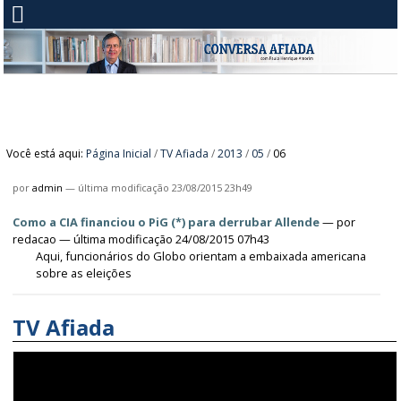
Você está aqui:
Página Inicial
/
TV Afiada
/
2013
/
05
/
06
por
admin
—
última modificação
23/08/2015 23h49
Como a CIA financiou o PiG (*) para derrubar Allende
—
por
redacao
— última modificação 24/08/2015 07h43
Aqui, funcionários do Globo orientam a embaixada americana
sobre as eleições
TV Afiada