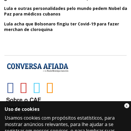
Lula e outras personalidades pelo mundo pedem Nobel da
Paz para médicos cubanos
Lula acha que Bolsonaro fingiu ter Covid-19 para fazer
merchan de cloroquina
Sobre o CAF
X
Palestras
Uso de cookies
Como anunciar
Usamos cookies com propósitos estatísticos, para
Fale conosco
mostrar anúncios relevantes, para lhe ajudar a se
Links
registrar em nossos serviços, o para lembrar suas