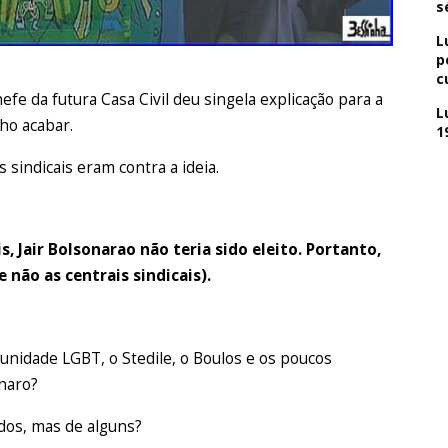
s
L
p
c
fe da futura Casa Civil deu singela explicação para a
L
lho acabar.
1
sindicais eram contra a ideia.
, Jair Bolsonarao não teria sido eleito. Portanto,
e não as centrais sindicais).
nidade LGBT, o Stedile, o Boulos e os poucos
naro?
dos, mas de alguns?