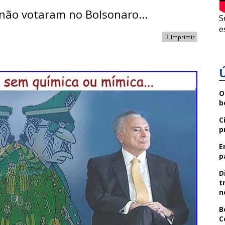
 não votaram no Bolsonaro...
S
e
Imprimir
O
b
C
p
E
p
D
t
n
B
C