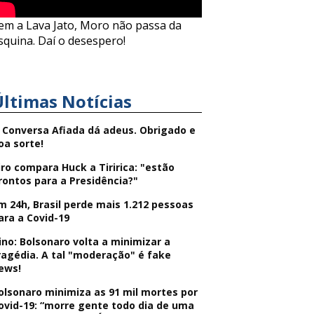
em a Lava Jato, Moro não passa da
squina. Daí o desespero!
Últimas Notícias
 Conversa Afiada dá adeus. Obrigado e
oa sorte!
iro compara Huck a Tiririca: "estão
rontos para a Presidência?"
m 24h, Brasil perde mais 1.212 pessoas
ara a Covid-19
ino: Bolsonaro volta a minimizar a
ragédia. A tal "moderação" é fake
ews!
olsonaro minimiza as 91 mil mortes por
ovid-19: “morre gente todo dia de uma