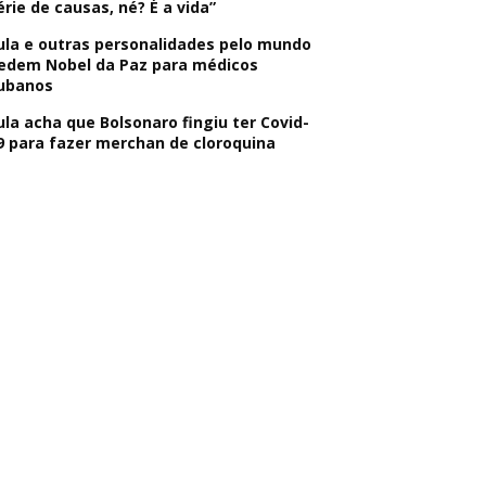
érie de causas, né? É a vida”
ula e outras personalidades pelo mundo
edem Nobel da Paz para médicos
ubanos
ula acha que Bolsonaro fingiu ter Covid-
9 para fazer merchan de cloroquina