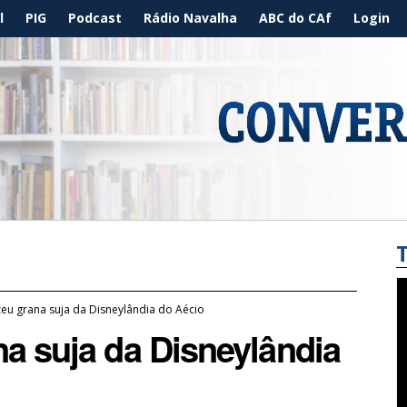
l
PIG
Podcast
Rádio Navalha
ABC do CAf
Login
eu grana suja da Disneylândia do Aécio
a suja da Disneylândia