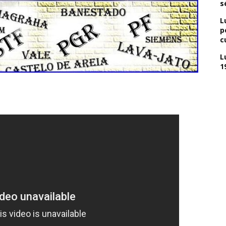
s
L
p
c
L
1