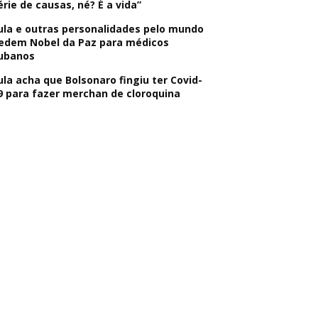
érie de causas, né? É a vida”
ula e outras personalidades pelo mundo
edem Nobel da Paz para médicos
ubanos
ula acha que Bolsonaro fingiu ter Covid-
9 para fazer merchan de cloroquina