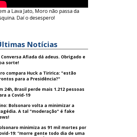
em a Lava Jato, Moro não passa da
squina. Daí o desespero!
Últimas Notícias
 Conversa Afiada dá adeus. Obrigado e
oa sorte!
iro compara Huck a Tiririca: "estão
rontos para a Presidência?"
m 24h, Brasil perde mais 1.212 pessoas
ara a Covid-19
ino: Bolsonaro volta a minimizar a
ragédia. A tal "moderação" é fake
ews!
olsonaro minimiza as 91 mil mortes por
ovid-19: “morre gente todo dia de uma