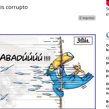
is corrupto
S
e
Imprimir
O
b
C
p
E
p
D
t
n
B
C