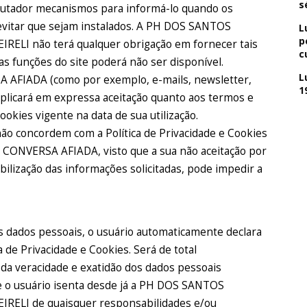
s
utador mecanismos para informá-lo quando os
vitar que sejam instalados. A PH DOS SANTOS
L
p
LI não terá qualquer obrigação em fornecer tais
c
as funções do site poderá não ser disponível.
L
SA AFIADA (como por exemplo, e-mails, newsletter,
1
mplicará em expressa aceitação quanto aos termos e
ookies vigente na data de sua utilização.
o concordem com a Política de Privacidade e Cookies
do CONVERSA AFIADA, visto que a sua não aceitação por
ibilização das informações solicitadas, pode impedir a
s dados pessoais, o usuário automaticamente declara
a de Privacidade e Cookies. Será de total
 da veracidade e exatidão dos dados pessoais
ue o usuário isenta desde já a PH DOS SANTOS
LI de quaisquer responsabilidades e/ou