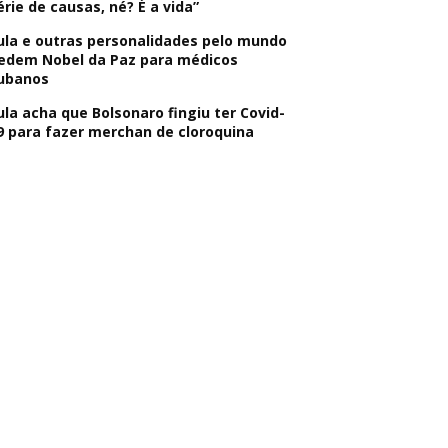
érie de causas, né? É a vida”
ula e outras personalidades pelo mundo
edem Nobel da Paz para médicos
ubanos
ula acha que Bolsonaro fingiu ter Covid-
9 para fazer merchan de cloroquina