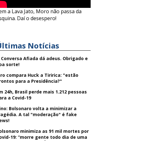
em a Lava Jato, Moro não passa da
squina. Daí o desespero!
Últimas Notícias
 Conversa Afiada dá adeus. Obrigado e
oa sorte!
iro compara Huck a Tiririca: "estão
rontos para a Presidência?"
m 24h, Brasil perde mais 1.212 pessoas
ara a Covid-19
ino: Bolsonaro volta a minimizar a
ragédia. A tal "moderação" é fake
ews!
olsonaro minimiza as 91 mil mortes por
ovid-19: “morre gente todo dia de uma