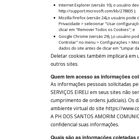
Internet Explorer (versão 10), o usuário d
http://support.microsoft.com/kb/278835 );
Mozilla Firefox (versão 24),o usuário pod
Privacidade > selecionar "Usar configuraçõ
clicar em "Remover Todos os Cookies"; e
Google Chrome (versão 29), ),o usuário po
Controlar" no menu > Configurações > Mos
dados do site antes de clicar em "Limpar 
Deletar cookies também implicará em u
outros sites.
Quem tem acesso as informações cole
As informações pessoais solicitada
SERVIÇOS EIRELI em seus sites não serã
cumprimento de ordens judiciais). Os
ambiente virtual do site https://www.c
A PH DOS SANTOS AMORIM COMUNICAÇ
confidencial suas informações.
Quais são as informações coletadas p