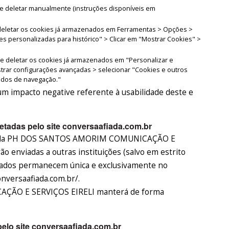
eve deletar manualmente (instruções disponíveis em
e deletar os cookies já armazenados em Ferramentas > Opções >
es personalizadas para histórico" > Clicar em "Mostrar Cookies" >
de deletar os cookies já armazenados em "Personalizar e
trar configurações avançadas > selecionar "Cookies e outros
dados de navegação."
m impacto negative referente à usabilidade deste e
tadas pelo site conversaafiada.com.br
s pela PH DOS SANTOS AMORIM COMUNICAÇÃO E
o enviadas a outras instituições (salvo em estrito
 dados permanecem única e exclusivamente no
onversaafiada.com.br/.
ÃO E SERVIÇOS EIRELI manterá de forma
elo site conversaafiada.com.br