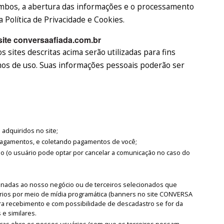
mbos, a abertura das informações e o processamento
Política de Privacidade e Cookies.
site conversaafiada.com.br
 sites descritas acima serão utilizadas para fins
rmos de uso. Suas informações pessoais poderão ser
adquiridos no site;
 pagamentos, e coletando pagamentos de você;
o (o usuário pode optar por cancelar a comunicação no caso do
onadas ao nosso negócio ou de terceiros selecionados que
ios por meio de mídia programática (banners no site CONVERSA
ara recebimento e com possibilidade de descadastro se for da
 e similares.
ticas obre os nossos usuários (sem que os terceiros possam