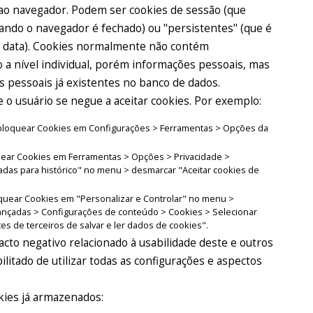
ao navegador. Podem ser cookies de sessão (que
quando o navegador é fechado) ou "persistentes" (que é
a data). Cookies normalmente não contém
 a nível individual, porém informações pessoais, mas
s pessoais já existentes no banco de dados.
o usuário se negue a aceitar cookies. Por exemplo:
el bloquear Cookies em Configurações > Ferramentas > Opções da
oquear Cookies em Ferramentas > Opções > Privacidade >
adas para histórico" no menu > desmarcar "Aceitar cookies de
oquear Cookies em "Personalizar e Controlar" no menu >
ançadas > Configurações de conteúdo > Cookies > Selecionar
tes de terceiros de salvar e ler dados de cookies".
cto negativo relacionado à usabilidade deste e outros
ibilitado de utilizar todas as configurações e aspectos
kies já armazenados: