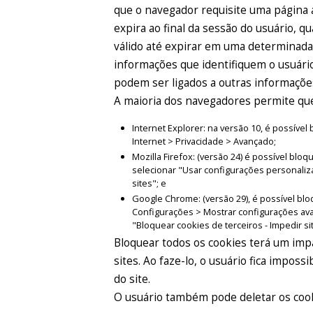
que o navegador requisite uma página 
expira ao final da sessão do usuário, 
válido até expirar em uma determinad
informações que identifiquem o usuário
podem ser ligados a outras informaçõe
A maioria dos navegadores permite que 
Internet Explorer: na versão 10, é possív
Internet > Privacidade > Avançado;
Mozilla Firefox: (versão 24) é possível bl
selecionar "Usar configurações personaliz
sites"; e
Google Chrome: (versão 29), é possível bl
Configurações > Mostrar configurações av
"Bloquear cookies de terceiros - Impedir si
Bloquear todos os cookies terá um impa
sites. Ao faze-lo, o usuário fica imposs
do site.
O usuário também pode deletar os coo