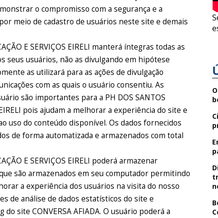
emonstrar o compromisso com a segurança e a
S
por meio de cadastro de usuários neste site e demais
e
O E SERVIÇOS EIRELI manterá íntegras todas as
s seus usuários, não as divulgando em hipótese
omente as utilizará para as ações de divulgação
nicações com as quais o usuário consentiu. As
O
usuário são importantes para a PH DOS SANTOS
b
I pois ajudam a melhorar a experiência do site e
C
 ao uso do conteúdo disponível. Os dados fornecidos
p
dos de forma automatizada e armazenados com total
E
p
ÃO E SERVIÇOS EIRELI poderá armazenar
D
o que são armazenados em seu computador permitindo
t
lhorar a experiência dos usuários na visita do nosso
n
ões de análise de dados estatísticos do site e
B
g do site CONVERSA AFIADA. O usuário poderá a
C