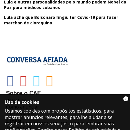
Lula e outras personalidades pelo mundo pedem Nobel da
Paz para médicos cubanos
Lula acha que Bolsonaro fingiu ter Covid-19 para fazer
merchan de cloroquina
Sobre o CAF
X
Palestras
Uso de cookies
Como anunciar
Usamos cookies com propósitos estatísticos, para
Fale conosco
mostrar anúncios relevantes, para lhe ajudar a se
Links
registrar em nossos serviços, o para lembrar suas
ABC do CAF