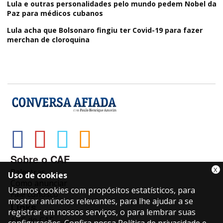
Lula e outras personalidades pelo mundo pedem Nobel da
Paz para médicos cubanos
Lula acha que Bolsonaro fingiu ter Covid-19 para fazer
merchan de cloroquina
Sobre o CAF
X
Palestras
Uso de cookies
Como anunciar
Usamos cookies com propósitos estatísticos, para
Fale conosco
mostrar anúncios relevantes, para lhe ajudar a se
Links
registrar em nossos serviços, o para lembrar suas
ABC do CAF