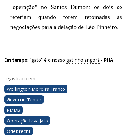
"operação" no Santos Dumont os dois se
referiam quando forem retomadas as
negociações para a delação de Léo Pinheiro.
Em tempo
: "gato" é o nosso
gatinho angorá
-
PHA
registrado em:
Wellington Moreira Franco
Governo Temer
PMDB
Operação Lava Jato
Odebrecht