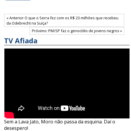
« Anterior O que o Serra fez com os R$ 23 milhões que recebeu
da Odebrecht na Suíça?
Próximo: PM/SP faz o genocídio de jovens negros »
TV Afiada
Sem a Lava Jato, Moro não passa da esquina. Daí o
desespero!