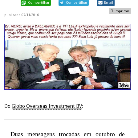
Compartilhar
Compartilhar
Email
Imprimir
publicado
07/11/2016
Do
Globo Overseas Investment BV
:
Duas mensagens trocadas em outubro de