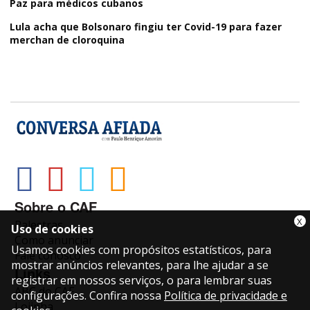
Paz para médicos cubanos
Lula acha que Bolsonaro fingiu ter Covid-19 para fazer
merchan de cloroquina
Sobre o CAF
X
Palestras
Uso de cookies
Como anunciar
Usamos cookies com propósitos estatísticos, para
Fale conosco
mostrar anúncios relevantes, para lhe ajudar a se
Links
registrar em nossos serviços, o para lembrar suas
ABC do CAF
configurações. Confira nossa
Política de privacidade e
Lojinha