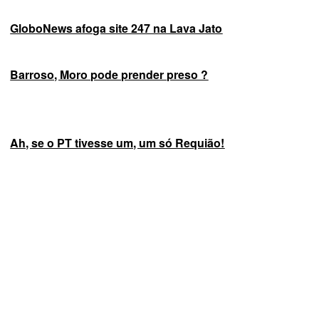
GloboNews afoga site 247 na Lava Jato
Barroso, Moro pode prender preso ?
Ah, se o PT tivesse um, um só Requião!