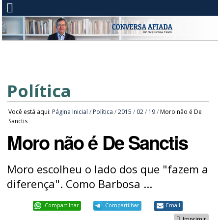
Política
Você está aqui:
Página Inicial
/
Política
/
2015
/
02
/
19
/
Moro não é De
Sanctis
Moro não é De Sanctis
Moro escolheu o lado dos que "fazem a
diferença". Como Barbosa ...​
Compartilhar
Compartilhar
Email
Imprimir