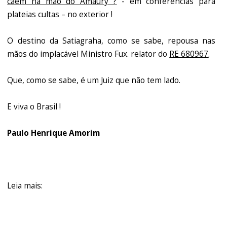
caem na mão do Amaury ?
- em conferências para
plateias cultas – no exterior !
O destino da Satiagraha, como se sabe, repousa nas
mãos do implacável Ministro Fux. relator do
RE 680967
.
Que, como se sabe, é um Juiz que não tem lado.
E viva o Brasil !
Paulo Henrique Amorim
Leia mais: