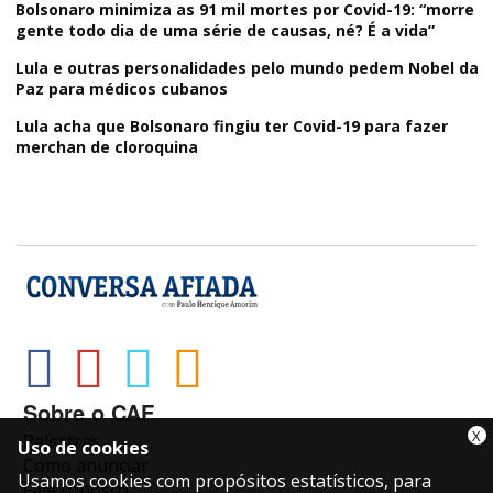
Bolsonaro minimiza as 91 mil mortes por Covid-19: “morre
gente todo dia de uma série de causas, né? É a vida”
Lula e outras personalidades pelo mundo pedem Nobel da
Paz para médicos cubanos
Lula acha que Bolsonaro fingiu ter Covid-19 para fazer
merchan de cloroquina
Sobre o CAF
X
Palestras
Uso de cookies
Como anunciar
Usamos cookies com propósitos estatísticos, para
Fale conosco