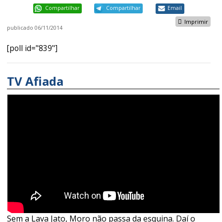
Compartilhar
Compartilhar
Email
Imprimir
publicado
06/11/2014
[poll id="839"]
TV Afiada
Sem a Lava Jato, Moro não passa da esquina. Daí o