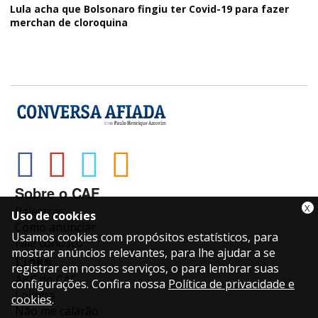
Lula acha que Bolsonaro fingiu ter Covid-19 para fazer
merchan de cloroquina
Sobre o CAF
X
Palestras
Uso de cookies
Como anunciar
Usamos cookies com propósitos estatísticos, para
Fale conosco
mostrar anúncios relevantes, para lhe ajudar a se
Links
registrar em nossos serviços, o para lembrar suas
ABC do CAF
configurações. Confira nossa
Política de privacidade e
Lojinha
cookies
.
Não me calarão