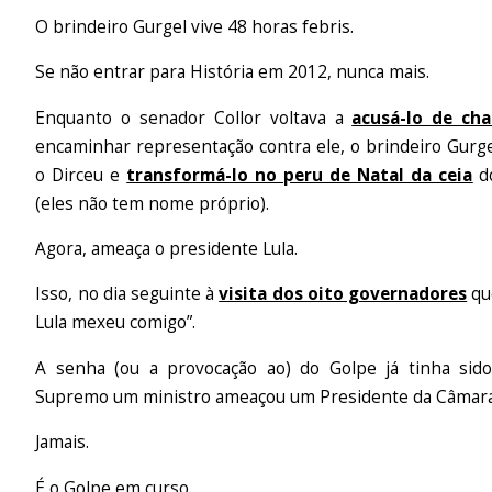
O brindeiro Gurgel vive 48 horas febris.
Se não entrar para História em 2012, nunca mais.
Enquanto o senador Collor voltava a
acusá-lo de cha
encaminhar representação contra ele, o brindeiro Gurg
o Dirceu e
transformá-lo no peru de Natal da ceia
d
(eles não tem nome próprio).
Agora, ameaça o presidente Lula.
Isso, no dia seguinte à
visita dos oito governadores
qu
Lula mexeu comigo”.
A senha (ou a provocação ao) do Golpe já tinha sido
Supremo um ministro ameaçou um Presidente da Câmara 
Jamais.
É o Golpe em curso.