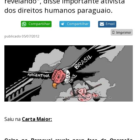
revelando", disse importante ativista
dos direitos humanos paraguaio.
Compartilhar
Compartilhar
Email
Imprimir
publicado
05/07/2012
Saiu na
Carta Maior: