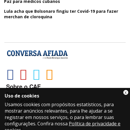
Paz para médicos cubanos
Lula acha que Bolsonaro fingiu ter Covid-19 para fazer
merchan de cloroquina
Sobre o CAF
X
Palestras
Uso de cookies
Como anunciar
Usamos cookies com propósitos estatísticos, para
Fale conosco
mostrar anúncios relevantes, para lhe ajudar a se
Links
registrar em nossos serviços, o para lembrar suas
ABC do CAF
configurações. Confira nossa
Política de privacidade e
Lojinha