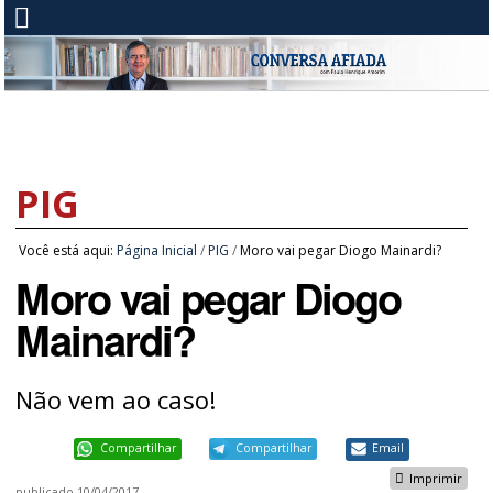
PIG
Você está aqui:
Página Inicial
/
PIG
/
Moro vai pegar Diogo Mainardi?
Moro vai pegar Diogo
Mainardi?
Não vem ao caso!
Compartilhar
Compartilhar
Email
Imprimir
publicado
10/04/2017