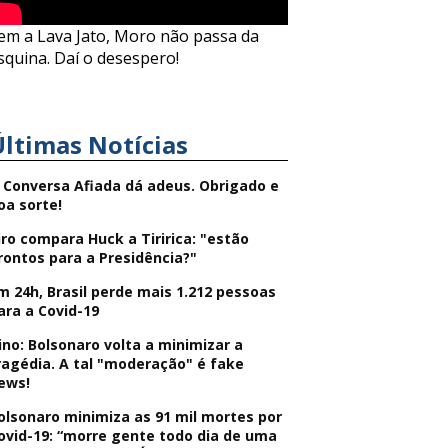
em a Lava Jato, Moro não passa da
squina. Daí o desespero!
Últimas Notícias
 Conversa Afiada dá adeus. Obrigado e
oa sorte!
iro compara Huck a Tiririca: "estão
rontos para a Presidência?"
m 24h, Brasil perde mais 1.212 pessoas
ara a Covid-19
ino: Bolsonaro volta a minimizar a
ragédia. A tal "moderação" é fake
ews!
olsonaro minimiza as 91 mil mortes por
ovid-19: “morre gente todo dia de uma