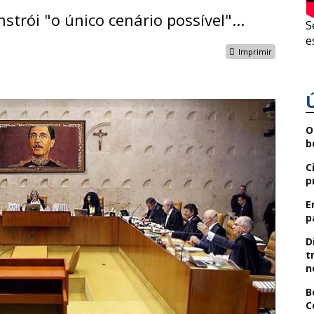
trói "o único cenário possível"...
S
e
Imprimir
O
b
C
p
E
p
D
t
n
B
C