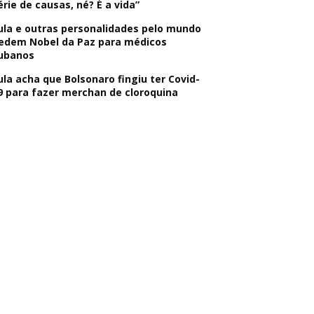
érie de causas, né? É a vida”
ula e outras personalidades pelo mundo
edem Nobel da Paz para médicos
ubanos
ula acha que Bolsonaro fingiu ter Covid-
9 para fazer merchan de cloroquina