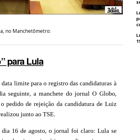
s
L
p
c
ela, no Manchetômetro:
L
1
” para Lula
 data limite para o registro das candidaturas à
dia seguinte, a manchete do jornal O Globo,
 o pedido de rejeição da candidatura de Luiz
realizou junto ao TSE.
dia 16 de agosto, o jornal foi claro: Lula se