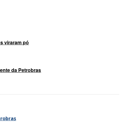
as viraram pó
dente da Petrobras
trobras