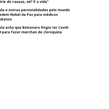
érie de causas, né? É a vida”
ula e outras personalidades pelo mundo
edem Nobel da Paz para médicos
ubanos
ula acha que Bolsonaro fingiu ter Covid-
9 para fazer merchan de cloroquina