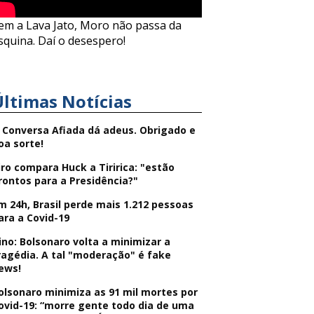
em a Lava Jato, Moro não passa da
squina. Daí o desespero!
Últimas Notícias
 Conversa Afiada dá adeus. Obrigado e
oa sorte!
iro compara Huck a Tiririca: "estão
rontos para a Presidência?"
m 24h, Brasil perde mais 1.212 pessoas
ara a Covid-19
ino: Bolsonaro volta a minimizar a
ragédia. A tal "moderação" é fake
ews!
olsonaro minimiza as 91 mil mortes por
ovid-19: “morre gente todo dia de uma