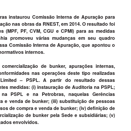
ras instaurou Comissão Interna de Apuração para
tação nas obras da RNEST, em 2014. O resultado foi
es (MPF, PF, CVM, CGU e CPMI) para as medidas
anhia promoveu várias mudanças em seu quadro
essa Comissão Interna de Apuração, que apontou o
ormativos internos.
comercialização de bunker, apurações internas,
onformidades nas operações deste tipo realizadas
 Limited – PSPL. A partir do resultado dessas
tes medidas: (i) instauração de Auditoria na PSPL;
ial na PSPL e na Petrobras, naquelas Gerências
a e venda de bunker; (iii) substituição de pessoas
os de compra e venda de bunker; (iv) definição de
ialização de bunker pela Sede e subsidiárias; (v)
gados envolvidos.