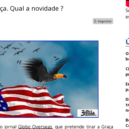
ça. Qual a novidade ?
S
e
Imprimir
O
b
C
p
E
p
D
t
n
B
C
no jornal
Globo Overseas
, que pretende tirar a Graça