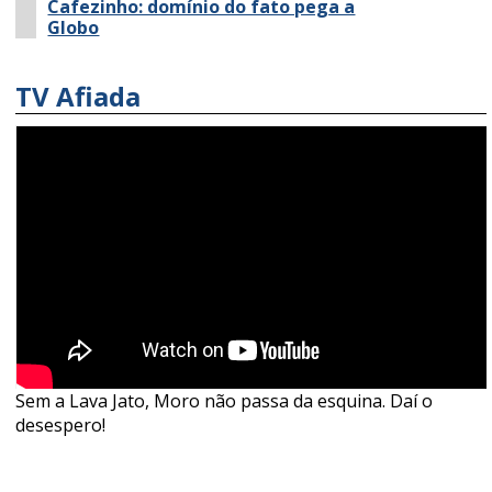
Cafezinho: domínio do fato pega a
Globo
TV Afiada
Sem a Lava Jato, Moro não passa da esquina. Daí o
desespero!