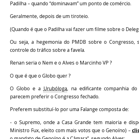
Padilha – quando “dominavam” um ponto de comércio.
Geralmente, depois de um tiroteio.
(Quando é que o Padilha vai fazer um filme sobre o Dele
Ou seja, a hegemonia do PMDB sobre o Congresso, s
controle do tráfico sobre a favela.
Renan seria o Nem e o Alves o Marcinho VP ?
O que é que o Globo quer ?
O Globo e a
Urubóloga
, na edificante companhia do 
parecem preferir o Congresso fechado.
Preferem substituí-lo por uma Falange composta de:
- o Supremo, onde a Casa Grande tem maioria e disp
Ministro Fux, eleito com mais votos que o Genoíno) –
cli
o mandato de Genoíno é a Câmara”, segundo Alves;