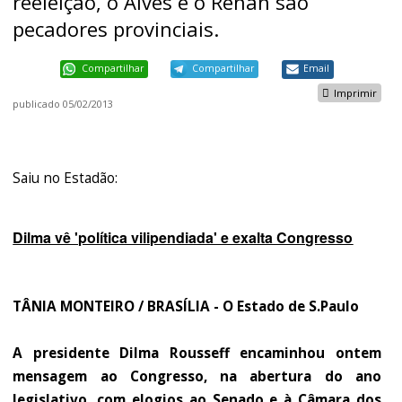
reeleição, o Alves e o Renan são
pecadores provinciais.
Compartilhar
Compartilhar
Email
Imprimir
publicado
05/02/2013
Saiu no Estadão:
Dilma vê 'política vilipendiada' e exalta Congresso
TÂNIA MONTEIRO / BRASÍLIA - O Estado de S.Paulo
A presidente Dilma Rousseff encaminhou ontem
mensagem ao Congresso, na abertura do ano
legislativo, com elogios ao Senado e à Câmara dos