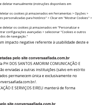
eve deletar manualmente (instruções disponíveis em
e deletar os cookies já armazenados em Ferramentas > Opções >
es personalizadas para histórico" > Clicar em "Mostrar Cookies" >
de deletar os cookies já armazenados em "Personalizar e
trar configurações avançadas > selecionar "Cookies e outros
dados de navegação."
m impacto negative referente à usabilidade deste e
tadas pelo site conversaafiada.com.br
s pela PH DOS SANTOS AMORIM COMUNICAÇÃO E
o enviadas a outras instituições (salvo em estrito
 dados permanecem única e exclusivamente no
onversaafiada.com.br/.
ÃO E SERVIÇOS EIRELI manterá de forma
elo site conversaafiada.com.br