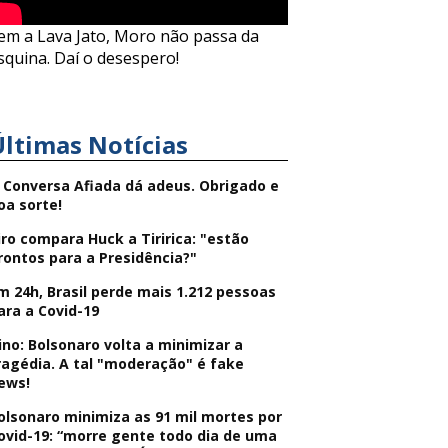
em a Lava Jato, Moro não passa da
squina. Daí o desespero!
Últimas Notícias
 Conversa Afiada dá adeus. Obrigado e
oa sorte!
iro compara Huck a Tiririca: "estão
rontos para a Presidência?"
m 24h, Brasil perde mais 1.212 pessoas
ara a Covid-19
ino: Bolsonaro volta a minimizar a
ragédia. A tal "moderação" é fake
ews!
olsonaro minimiza as 91 mil mortes por
ovid-19: “morre gente todo dia de uma