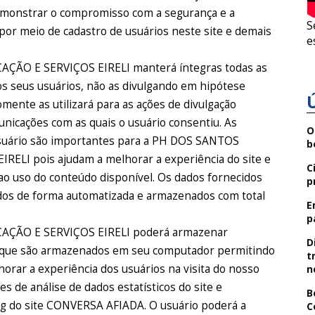
emonstrar o compromisso com a segurança e a
S
por meio de cadastro de usuários neste site e demais
e
O E SERVIÇOS EIRELI manterá íntegras todas as
s seus usuários, não as divulgando em hipótese
omente as utilizará para as ações de divulgação
nicações com as quais o usuário consentiu. As
O
usuário são importantes para a PH DOS SANTOS
b
I pois ajudam a melhorar a experiência do site e
C
 ao uso do conteúdo disponível. Os dados fornecidos
p
dos de forma automatizada e armazenados com total
E
p
ÃO E SERVIÇOS EIRELI poderá armazenar
D
o que são armazenados em seu computador permitindo
t
lhorar a experiência dos usuários na visita do nosso
n
ões de análise de dados estatísticos do site e
B
g do site CONVERSA AFIADA. O usuário poderá a
C