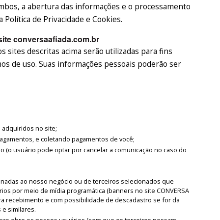
mbos, a abertura das informações e o processamento
Política de Privacidade e Cookies.
site conversaafiada.com.br
 sites descritas acima serão utilizadas para fins
rmos de uso. Suas informações pessoais poderão ser
adquiridos no site;
 pagamentos, e coletando pagamentos de você;
o (o usuário pode optar por cancelar a comunicação no caso do
onadas ao nosso negócio ou de terceiros selecionados que
ios por meio de mídia programática (banners no site CONVERSA
ara recebimento e com possibilidade de descadastro se for da
 e similares.
ticas obre os nossos usuários (sem que os terceiros possam