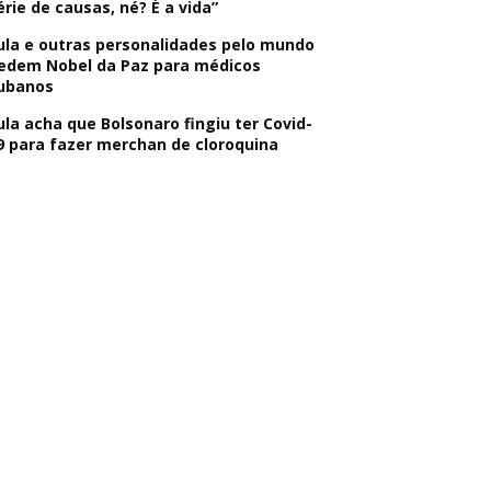
érie de causas, né? É a vida”
ula e outras personalidades pelo mundo
edem Nobel da Paz para médicos
ubanos
ula acha que Bolsonaro fingiu ter Covid-
9 para fazer merchan de cloroquina