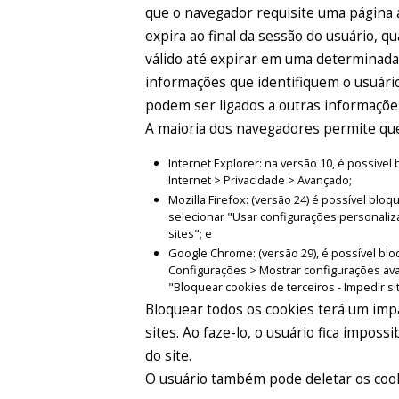
que o navegador requisite uma página 
expira ao final da sessão do usuário, 
válido até expirar em uma determinad
informações que identifiquem o usuário
podem ser ligados a outras informaçõe
A maioria dos navegadores permite que 
Internet Explorer: na versão 10, é possív
Internet > Privacidade > Avançado;
Mozilla Firefox: (versão 24) é possível bl
selecionar "Usar configurações personaliz
sites"; e
Google Chrome: (versão 29), é possível bl
Configurações > Mostrar configurações av
"Bloquear cookies de terceiros - Impedir si
Bloquear todos os cookies terá um impa
sites. Ao faze-lo, o usuário fica imposs
do site.
O usuário também pode deletar os coo