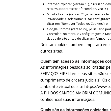
Internet Explorer (versão 10), o usuário d
http://support.microsoft.com/kb/278835 );
Mozilla Firefox (versão 24),o usuário pod
Privacidade > selecionar "Usar configuraçõ
clicar em "Remover Todos os Cookies"; e
Google Chrome (versão 29), ),o usuário po
Controlar" no menu > Configurações > Mos
dados do site antes de clicar em "Limpar 
Deletar cookies também implicará em u
outros sites.
Quem tem acesso as informações cole
As informações pessoais solicitada
SERVIÇOS EIRELI em seus sites não serã
cumprimento de ordens judiciais). Os
ambiente virtual do site https://www.c
A PH DOS SANTOS AMORIM COMUNICAÇ
confidencial suas informações.
Quais são as informações coletadas p