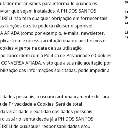
s
utador mecanismos para informá-lo quando os
vitar que sejam instalados. A PH DOS SANTOS
L
p
LI não terá qualquer obrigação em fornecer tais
c
as funções do site poderá não ser disponível.
L
SA AFIADA (como por exemplo, e-mails, newsletter,
1
mplicará em expressa aceitação quanto aos termos e
ookies vigente na data de sua utilização.
o concordem com a Política de Privacidade e Cookies
do CONVERSA AFIADA, visto que a sua não aceitação por
ibilização das informações solicitadas, pode impedir a
s dados pessoais, o usuário automaticamente declara
a de Privacidade e Cookies. Será de total
 da veracidade e exatidão dos dados pessoais
ue o usuário isenta desde já a PH DOS SANTOS
LI de quaisquer responsabilidades e/ou