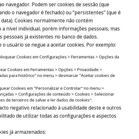
ao navegador. Podem ser cookies de sessão (que
quando o navegador é fechado) ou "persistentes" (que é
a data). Cookies normalmente não contém
 a nível individual, porém informações pessoais, mas
s pessoais já existentes no banco de dados.
o usuário se negue a aceitar cookies. Por exemplo:
el bloquear Cookies em Configurações > Ferramentas > Opções da
oquear Cookies em Ferramentas > Opções > Privacidade >
adas para histórico" no menu > desmarcar "Aceitar cookies de
oquear Cookies em "Personalizar e Controlar" no menu >
ançadas > Configurações de conteúdo > Cookies > Selecionar
tes de terceiros de salvar e ler dados de cookies".
cto negativo relacionado à usabilidade deste e outros
ibilitado de utilizar todas as configurações e aspectos
kies já armazenados: